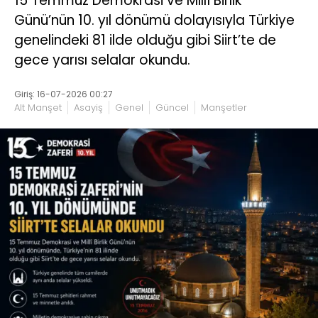
15 Temmuz Demokrasi ve Millî Birlik
Günü’nün 10. yıl dönümü dolayısıyla Türkiye
genelindeki 81 ilde olduğu gibi Siirt’te de
gece yarısı selalar okundu.
Giriş: 16-07-2026 00:27
Alt Manşet
Asayiş
Genel
Güncel
Manşetler