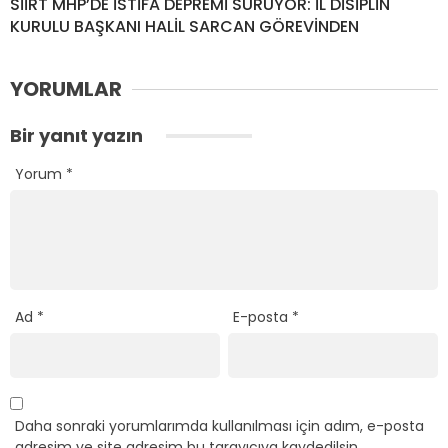
SİİRT MHP’DE İSTİFA DEPREMİ SÜRÜYOR: İL DİSİPLİN
KURULU BAŞKANI HALİL SARCAN GÖREVİNDEN
YORUMLAR
Bir yanıt yazın
Yorum
*
Ad
*
E-posta
*
Daha sonraki yorumlarımda kullanılması için adım, e-posta
adresim ve site adresim bu tarayıcıya kaydedilsin.