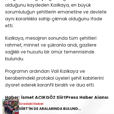
olduğunu kaydeden Kızılkaya, en büyük
sorumluluğun şehitlerin emanetine ve devlete
aynı kararlılıkla sahip çıkmak olduğunu ifade
etti.
Kızılkaya, mesajının sonunda tüm şehitleri
rahmet, minnet ve şükranla andı, gazilere
sağlıklı ve huzurlu bir ömür temennisinde
bulundu.
Programın ardından Vali Kızılkaya ve
beraberindeki protokol üyeleri şehit kabirlerini
ziyaret ederek karanfil bıraktı ve dua etti.
Haber: İsmet AÇIKGÖZ SiirtPress Haber Ajansı
Genel Yayın Yönetmeni
Sıradaki Haber
SİİRT’İN DE ARALARINDA BULUNDUĞU 45 İLDE YASA DIŞI BAHİS OPERASYONU: 190 GÖZALTI