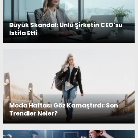
Büyük Skandal: Ünlü Şirketin CEO’su
İstifa Etti
Moda Haftası Göz Kamaştırdı: Son
Trendler Neler?