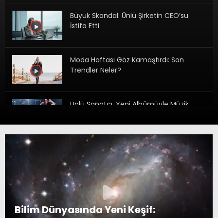
Büyük Skandal: Ünlü Şirketin CEO’su
İstifa Etti
Moda Haftası Göz Kamaştırdı: Son
Trendler Neler?
Ünlü Sanatçı, Yeni Albümüyle Müzik
Dünyasına Bomba Gibi Döndü
Dünya Şampiyonasında Büyük
Heyecan: Final Maçı Özetleri
Bilim Dünyasında Yeni Keşif:
Popüler Oyunun Yeni Sezonu Heyecan