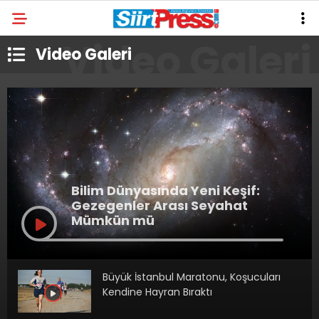
Video Galeri
Bilim Dünyasında Yeni Keşif:
Gezegenler Arası Seyahat
Mümkün mü
Büyük İstanbul Maratonu, Koşucuları
Kendine Hayran Bıraktı