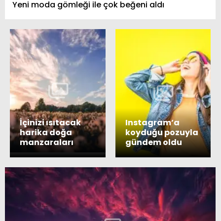
Yeni moda gömleği ile çok beğeni aldı
İçinizi ısıtacak
Instagram’a
harika doğa
koyduğu pozuyla
manzaraları
gündem oldu