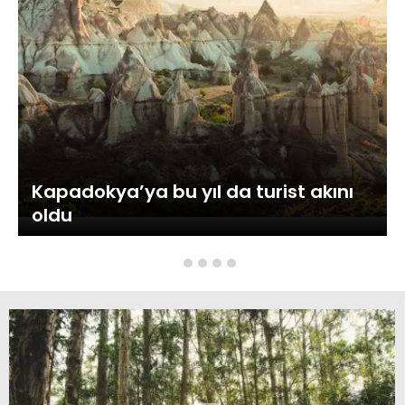
Kapadokya’ya bu yıl da turist akını
oldu