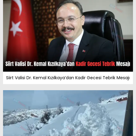
Siirt Valisi Dr. Kemal Kızılkaya’dan Kadir Gecesi Tebrik Mesajı