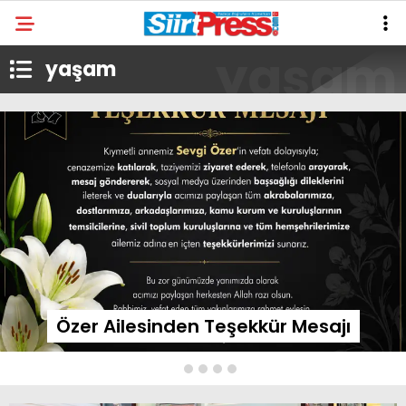
yaşam
Özer Ailesinden Teşekkür Mesajı