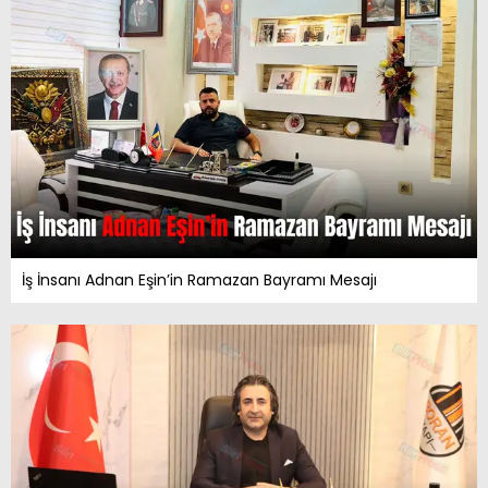
İş İnsanı Adnan Eşin’in Ramazan Bayramı Mesajı