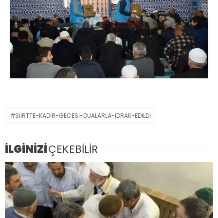
SIIRTTE-KADIR-GECESI-DUALARLA-IDRAK-EDILDI
İLGİNİZİ
ÇEKEBİLİR