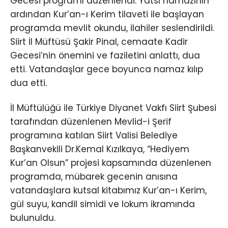
Gecesi programı düzenlendi. Yatsı namazının
ardından Kur’an-ı Kerim tilaveti ile başlayan
programda mevlit okundu, ilahiler seslendirildi.
Siirt İl Müftüsü Şakir Pinal, cemaate Kadir
Gecesi’nin önemini ve faziletini anlattı, dua
etti. Vatandaşlar gece boyunca namaz kılıp
dua etti.
İl Müftülüğü ile Türkiye Diyanet Vakfı Siirt Şubesi
tarafından düzenlenen Mevlid-i Şerif
programına katılan Siirt Valisi Belediye
Başkanvekili Dr.Kemal Kızılkaya, “Hediyem
Kur’an Olsun” projesi kapsamında düzenlenen
programda, mübarek gecenin anısına
vatandaşlara kutsal kitabımız Kur’an-ı Kerim,
gül suyu, kandil simidi ve lokum ikramında
bulunuldu.