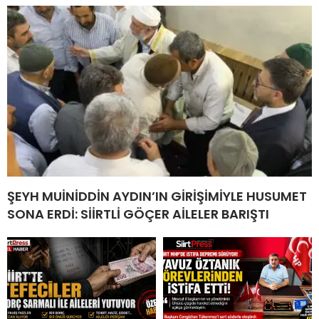
ŞEYH MUİNİDDİN AYDIN’IN GİRİŞİMİYLE HUSUMET
SONA ERDİ: SİİRTLİ GÖÇER AİLELER BARIŞTI