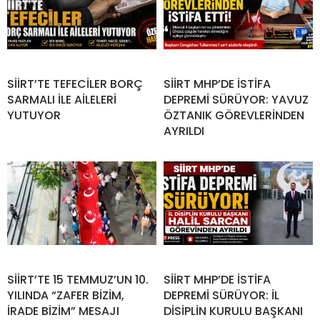
SİİRT’TE TEFECİLER BORÇ
SİİRT MHP’DE İSTİFA
SARMALI İLE AİLELERİ
DEPREMİ SÜRÜYOR: YAVUZ
YUTUYOR
ÖZTANIK GÖREVLERİNDEN
AYRILDI
SİİRT’TE 15 TEMMUZ’UN 10.
SİİRT MHP’DE İSTİFA
YILINDA “ZAFER BİZİM,
DEPREMİ SÜRÜYOR: İL
İRADE BİZİM” MESAJI
DİSİPLİN KURULU BAŞKANI