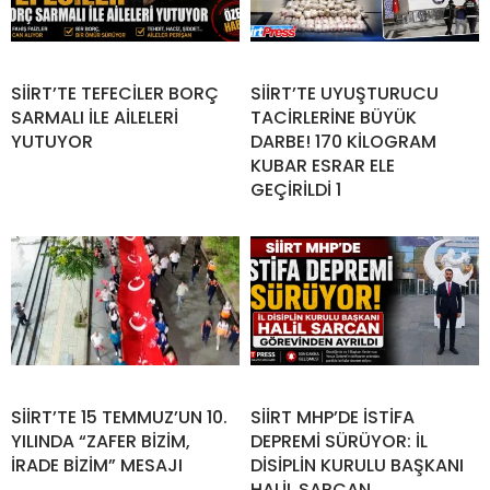
SİİRT’TE TEFECİLER BORÇ
SİİRT’TE UYUŞTURUCU
SARMALI İLE AİLELERİ
TACİRLERİNE BÜYÜK
YUTUYOR
DARBE! 170 KİLOGRAM
KUBAR ESRAR ELE
GEÇİRİLDİ 1
SİİRT’TE 15 TEMMUZ’UN 10.
SİİRT MHP’DE İSTİFA
YILINDA “ZAFER BİZİM,
DEPREMİ SÜRÜYOR: İL
İRADE BİZİM” MESAJI
DİSİPLİN KURULU BAŞKANI
HALİL SARCAN