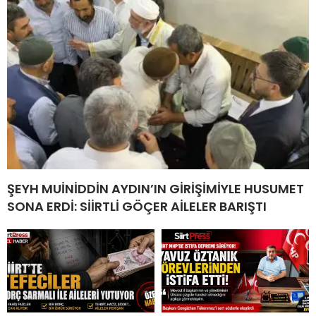
ŞEYH MUİNİDDİN AYDIN’IN GİRİŞİMİYLE HUSUMET
SONA ERDİ: SİİRTLİ GÖÇER AİLELER BARIŞTI