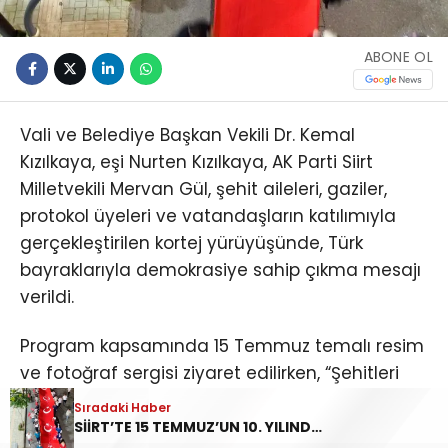
ABONE OL
Vali ve Belediye Başkan Vekili Dr. Kemal
Kızılkaya, eşi Nurten Kızılkaya, AK Parti Siirt
Milletvekili Mervan Gül, şehit aileleri, gaziler,
protokol üyeleri ve vatandaşların katılımıyla
gerçekleştirilen kortej yürüyüşünde, Türk
bayraklarıyla demokrasiye sahip çıkma mesajı
verildi.
Program kapsamında 15 Temmuz temalı resim
ve fotoğraf sergisi ziyaret edilirken, “Şehitleri
Sancak Koşusu”nun ardından ay yıldızlı sancak
Sıradaki Haber
Vali Kızılkaya’ya teslim edildi. Kızlar Tepesi
SİİRT’TE 15 TEMMUZ’UN 10. YILINDA “ZAFER BİZİM, İRADE BİZİM” MESAJI