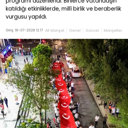
programı düzenlendi. Binlerce vatandaşın
katıldığı etkinliklerde, millî birlik ve beraberlik
vurgusu yapıldı.
Giriş: 16-07-2026 12:17
Alt Manşet
Genel
Güncel
Manşetler