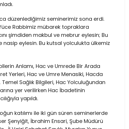
ladı.
unca düzenlediğimiz seminerimiz sona erdi.
. Yüce Rabbimiz mübarek topraklara
cını şimdiden makbul ve mebrur eylesin; Bu
 nasip eylesin. Bu kutsal yolculukta ülkemiz
llerin Anlamı, Hac ve Umrede Bir Arada
ret Yerleri, Hac ve Umre Menasiki, Hacda
, Temel Sağlık Bilgileri, Hac Yolculuğundan
rına yer verilirken Hac İbadetinin
lığıyla yapıldı.
 yoğun katılımı ile iki gün süren seminerlerde
yser Şenyiğit, İbrahim Ensari, Şube Müdürü