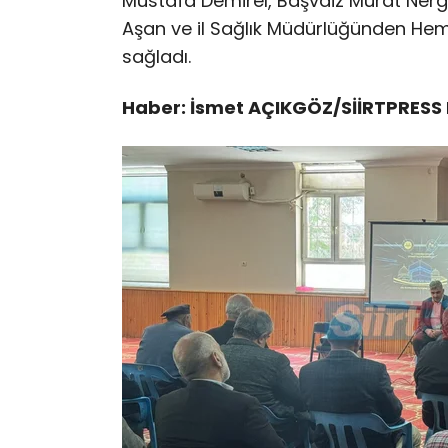
Mustafa Demirel, Başvaiz Murat Nergi
Aşan ve il Sağlık Müdürlüğünden Hemş
sağladı.
Haber: İsmet AÇIKGÖZ/SİİRTPRESS 