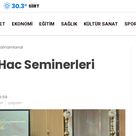
30.3
°
SIIRT
ET
EKONOMI
EĞITIM
SAĞLIK
KÜLTÜR SANAT
SPO
ri Tamamlandı
ı Hac Seminerleri
6:59
er
yaşam