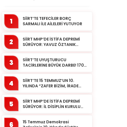
SİİRT’TE TEFECİLER BORÇ
1
SARMALI İLE AİLELERİ YUTUYOR
SİİRT MHP’DE İSTİFA DEPREMİ
2
SÜRÜYOR: YAVUZ ÖZTANIK
GÖREVLERİNDEN AYRILDI
SİİRT’TE UYUŞTURUCU
3
TACİRLERİNE BÜYÜK DARBE! 170
KİLOGRAM KUBAR ESRAR ELE
GEÇİRİLDİ 1 ŞÜPHELİ
SİİRT’TE 15 TEMMUZ’UN 10.
TUTUKLAND...
4
YILINDA “ZAFER BİZİM, İRADE
BİZİM” MESAJI
SİİRT MHP’DE İSTİFA DEPREMİ
5
SÜRÜYOR: İL DİSİPLİN KURULU
BAŞKANI HALİL SARCAN
GÖREVİNDEN AYRILDI
15 Temmuz Demokrasi
6