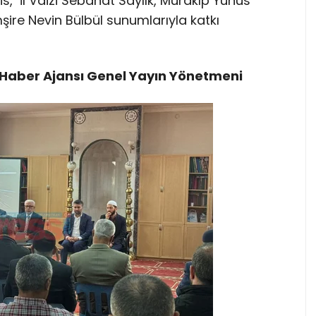
s, İl Vaizi Sebahat Saylık, Murakıp Yunus
ire Nevin Bülbül sunumlarıyla katkı
Haber Ajansı Genel Yayın Yönetmeni