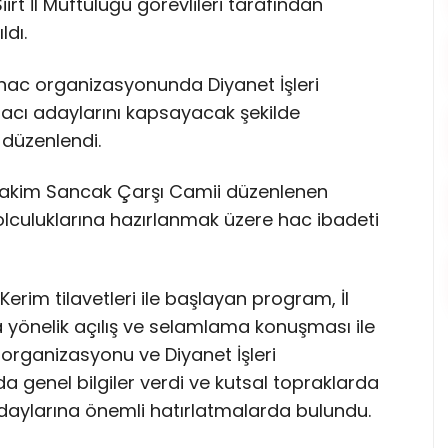
rt İl Müftülüğü görevlileri tarafından
ldı.
lı hac organizasyonunda Diyanet İşleri
hacı adaylarını kapsayacak şekilde
 düzenlendi.
ulhakim Sancak Çarşı Camii düzenlenen
olculuklarına hazırlanmak üzere hac ibadeti
 Kerim tilavetleri ile başlayan program, İl
a yönelik açılış ve selamlama konuşması ile
c organizasyonu ve Diyanet İşleri
da genel bilgiler verdi ve kutsal topraklarda
aylarına önemli hatırlatmalarda bulundu.