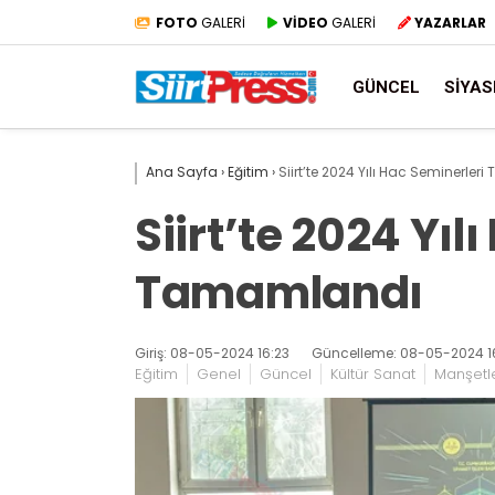
FOTO
GALERİ
VİDEO
GALERİ
YAZARLAR
GÜNCEL
SIYAS
Ana Sayfa
›
Eğitim
›
Siirt’te 2024 Yılı Hac Seminerle
Siirt’te 2024 Yıl
Tamamlandı
Giriş: 08-05-2024 16:23
Güncelleme: 08-05-2024 1
Eğitim
Genel
Güncel
Kültür Sanat
Manşetl