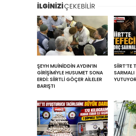
İLGİNİZİ
ÇEKEBİLİR
ŞEYH MUİNİDDİN AYDIN’IN
SİİRT’TE
GİRİŞİMİYLE HUSUMET SONA
SARMALI İ
ERDİ: SİİRTLİ GÖÇER AİLELER
YUTUYO
BARIŞTI