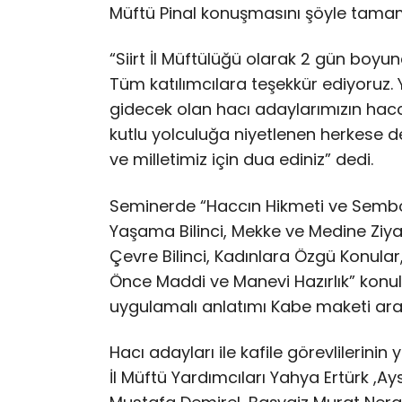
Müftü Pinal konuşmasını şöyle tamam
“Siirt İl Müftülüğü olarak 2 gün boy
Tüm katılımcılara teşekkür ediyoruz
gidecek olan hacı adaylarımızın hac
kutlu yolculuğa niyetlenen herkese de
ve milletimiz için dua ediniz” dedi.
Seminerde “Haccın Hikmeti ve Sembo
Yaşama Bilinci, Mekke ve Medine Ziya
Çevre Bilinci, Kadınlara Özgü Konular
Önce Maddi ve Manevi Hazırlık” konula
uygulamalı anlatımı Kabe maketi aracı
Hacı adayları ile kafile görevlilerinin
İl Müftü Yardımcıları Yahya Ertürk ,A