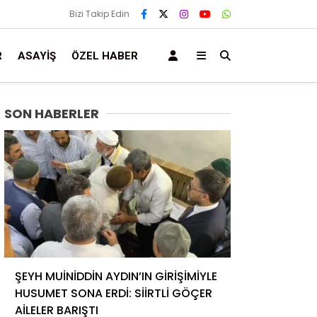
Bizi Takip Edin
R
ASAYIŞ
ÖZEL HABER
SON HABERLER
ŞEYH MUİNİDDİN AYDIN’IN GİRİŞİMİYLE
HUSUMET SONA ERDİ: SİİRTLİ GÖÇER
AİLELER BARIŞTI