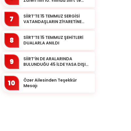
Zaferi’nin 10. Yılında Siirt’te
Selalar Okundu
SİİRT’TE 15 TEMMUZ SERGİSİ
7
VATANDAŞLARIN ZİYARETİNE
AÇILDI
SİİRT’TE 15 TEMMUZ ŞEHİTLERİ
8
DUALARLA ANILDI
SİİRT’İN DE ARALARINDA
9
BULUNDUĞU 45 İLDE YASA DIŞI
BAHİS OPERASYONU: 190
GÖZALTI
Özer Ailesinden Teşekkür
10
Mesajı