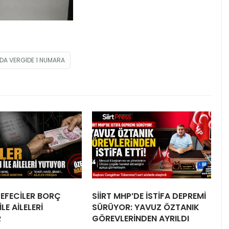
ILDA VERGIDE 1 NUMARA
 TEFECİLER BORÇ
SİİRT MHP’DE İSTİFA DEPREMİ
LE AİLELERİ
SÜRÜYOR: YAVUZ ÖZTANIK
R
GÖREVLERİNDEN AYRILDI