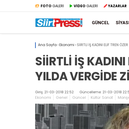
FOTO
GALERİ
VİDEO
GALERİ
YAZARLAR
GÜNCEL
SIYAS
Ana Sayfa
›
Ekonomi
›
SİİRTLİ İŞ KADINI ELİF TREN ÖZE
SİİRTLİ İŞ KADINI
YILDA VERGİDE 
Giriş: 21-03-2018 22:52
Güncelleme: 21-03-2018 22:
Ekonomi
Genel
Güncel
Kültür Sanat
Manşe