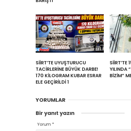
BARIŞTI
SİİRT’TE UYUŞTURUCU
SİİRT’TE 
TACİRLERİNE BÜYÜK DARBE!
YILINDA “
170 KİLOGRAM KUBAR ESRAR
BİZİM” M
ELE GEÇİRİLDİ 1
YORUMLAR
Bir yanıt yazın
Yorum
*