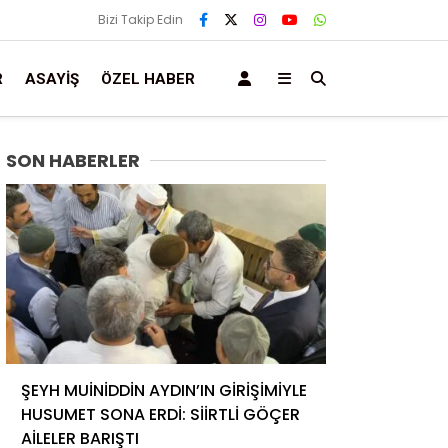
Bizi Takip Edin
R
ASAYIŞ
ÖZEL HABER
SON HABERLER
ŞEYH MUİNİDDİN AYDIN’IN GİRİŞİMİYLE
HUSUMET SONA ERDİ: SİİRTLİ GÖÇER
AİLELER BARIŞTI