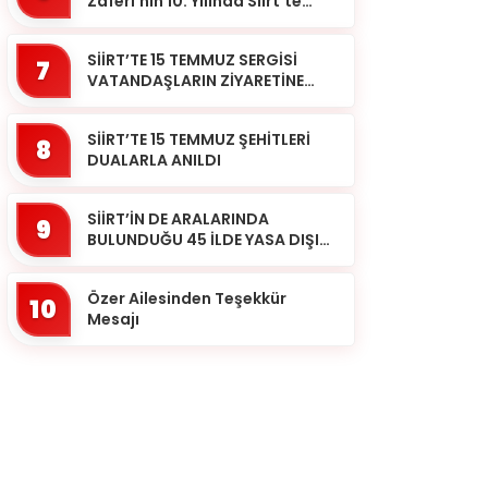
Zaferi’nin 10. Yılında Siirt’te
Selalar Okundu
SİİRT’TE 15 TEMMUZ SERGİSİ
7
VATANDAŞLARIN ZİYARETİNE
AÇILDI
SİİRT’TE 15 TEMMUZ ŞEHİTLERİ
8
DUALARLA ANILDI
SİİRT’İN DE ARALARINDA
9
BULUNDUĞU 45 İLDE YASA DIŞI
BAHİS OPERASYONU: 190
GÖZALTI
Özer Ailesinden Teşekkür
10
Mesajı