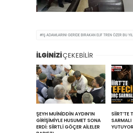
İŞ ADAMLARINI GERIDE BIRAKAN ELIF TREN ÖZER BU Y
İLGİNİZİ
ÇEKEBİLİR
ŞEYH MUİNİDDİN AYDIN’IN
SİİRT’TE
GİRİŞİMİYLE HUSUMET SONA
SARMALI İ
ERDİ: SİİRTLİ GÖÇER AİLELER
YUTUYO