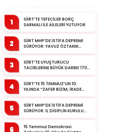
SİİRT’TE TEFECİLER BORÇ
1
SARMALI İLE AİLELERİ YUTUYOR
SİİRT MHP’DE İSTİFA DEPREMİ
2
SÜRÜYOR: YAVUZ ÖZTANIK
GÖREVLERİNDEN AYRILDI
SİİRT’TE UYUŞTURUCU
3
TACİRLERİNE BÜYÜK DARBE! 170
KİLOGRAM KUBAR ESRAR ELE
GEÇİRİLDİ 1 ŞÜPHELİ
SİİRT’TE 15 TEMMUZ’UN 10.
TUTUKLAND...
4
YILINDA “ZAFER BİZİM, İRADE
BİZİM” MESAJI
SİİRT MHP’DE İSTİFA DEPREMİ
5
SÜRÜYOR: İL DİSİPLİN KURULU
BAŞKANI HALİL SARCAN
GÖREVİNDEN AYRILDI
15 Temmuz Demokrasi
6