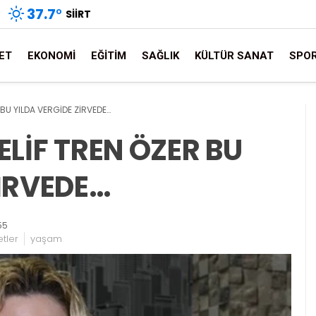
37.7
°
SIIRT
ET
EKONOMI
EĞITIM
SAĞLIK
KÜLTÜR SANAT
SPO
R BU YILDA VERGİDE ZİRVEDE…
 ELİF TREN ÖZER BU
ZİRVEDE…
55
tler
yaşam