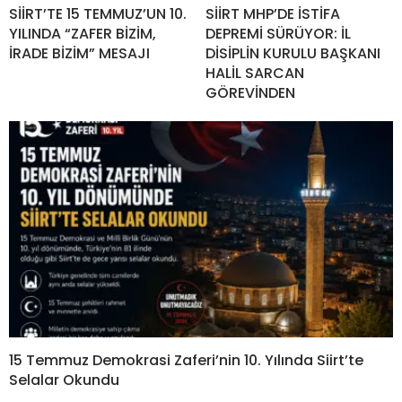
SİİRT’TE 15 TEMMUZ’UN 10.
SİİRT MHP’DE İSTİFA
YILINDA “ZAFER BİZİM,
DEPREMİ SÜRÜYOR: İL
İRADE BİZİM” MESAJI
DİSİPLİN KURULU BAŞKANI
HALİL SARCAN
GÖREVİNDEN
15 Temmuz Demokrasi Zaferi’nin 10. Yılında Siirt’te
Selalar Okundu