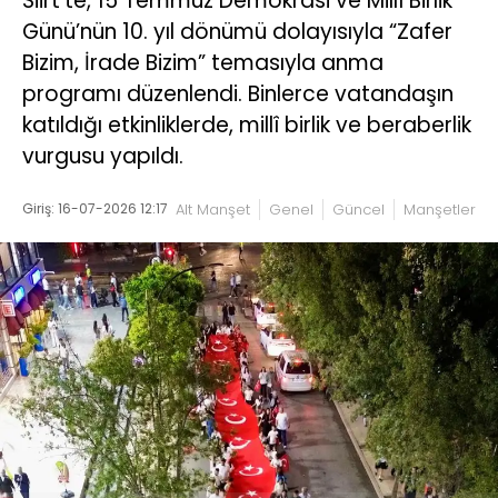
Siirt’te, 15 Temmuz Demokrasi ve Millî Birlik
Günü’nün 10. yıl dönümü dolayısıyla “Zafer
Bizim, İrade Bizim” temasıyla anma
programı düzenlendi. Binlerce vatandaşın
katıldığı etkinliklerde, millî birlik ve beraberlik
vurgusu yapıldı.
Giriş: 16-07-2026 12:17
Alt Manşet
Genel
Güncel
Manşetler