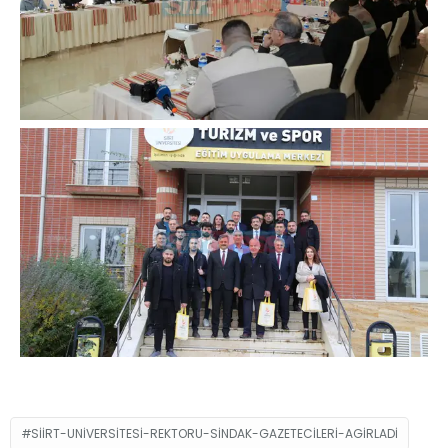
SIIRT-UNIVERSITESI-REKTORU-SINDAK-GAZETECILERI-AGIRLADI