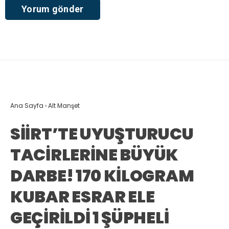
Ana Sayfa
›
Alt Manşet
SİİRT’TE UYUŞTURUCU
TACİRLERİNE BÜYÜK
DARBE! 170 KİLOGRAM
KUBAR ESRAR ELE
GEÇİRİLDİ 1 ŞÜPHELİ