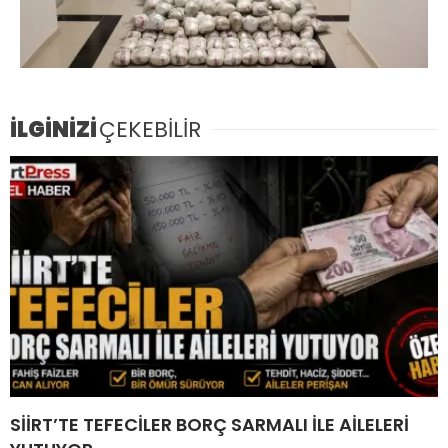
İLGİNİZİ
ÇEKEBİLİR
SİİRT’TE TEFECİLER BORÇ SARMALI İLE AİLELERİ