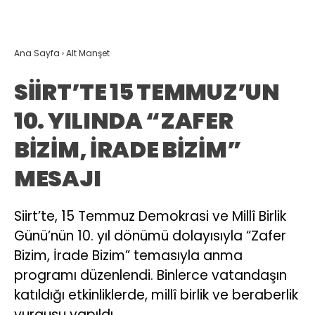
Ana Sayfa
›
Alt Manşet
SİİRT’TE 15 TEMMUZ’UN
10. YILINDA “ZAFER
BİZİM, İRADE BİZİM”
MESAJI
Siirt’te, 15 Temmuz Demokrasi ve Millî Birlik
Günü’nün 10. yıl dönümü dolayısıyla “Zafer
Bizim, İrade Bizim” temasıyla anma
programı düzenlendi. Binlerce vatandaşın
katıldığı etkinliklerde, millî birlik ve beraberlik
vurgusu yapıldı.