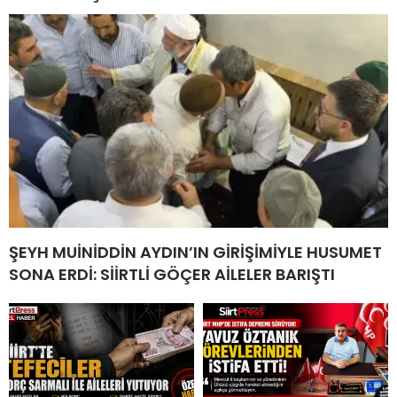
ŞEYH MUİNİDDİN AYDIN’IN GİRİŞİMİYLE HUSUMET
SONA ERDİ: SİİRTLİ GÖÇER AİLELER BARIŞTI