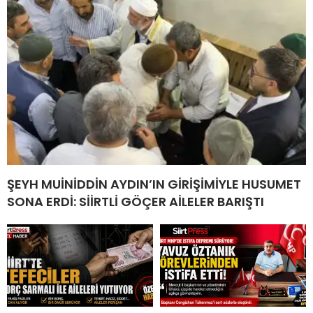
ŞEYH MUİNİDDİN AYDIN’IN GİRİŞİMİYLE HUSUMET
SONA ERDİ: SİİRTLİ GÖÇER AİLELER BARIŞTI