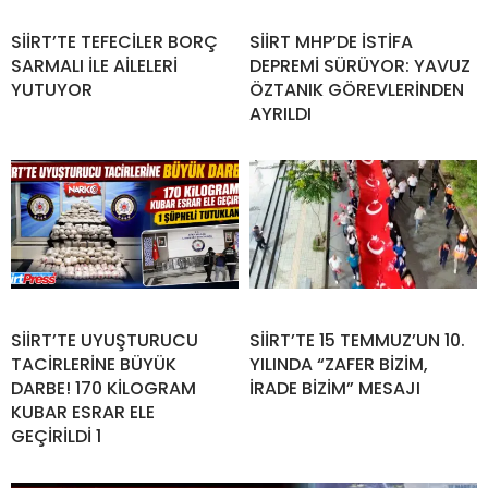
SİİRT’TE TEFECİLER BORÇ
SİİRT MHP’DE İSTİFA
SARMALI İLE AİLELERİ
DEPREMİ SÜRÜYOR: YAVUZ
YUTUYOR
ÖZTANIK GÖREVLERİNDEN
AYRILDI
SİİRT’TE UYUŞTURUCU
SİİRT’TE 15 TEMMUZ’UN 10.
TACİRLERİNE BÜYÜK
YILINDA “ZAFER BİZİM,
DARBE! 170 KİLOGRAM
İRADE BİZİM” MESAJI
KUBAR ESRAR ELE
GEÇİRİLDİ 1