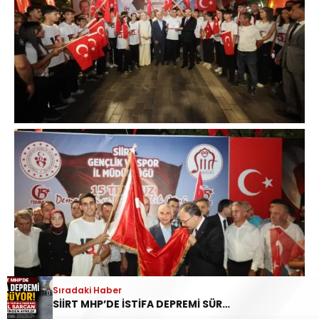
Sıradaki Haber
SİİRT MHP’DE İSTİFA DEPREMİ SÜRÜYOR: İL DİSİPLİN KURULU BAŞKANI HALİL SARCAN GÖREVİNDEN AYRILDI