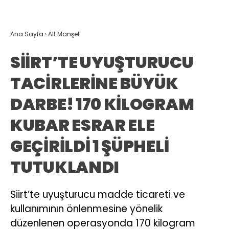
Ana Sayfa
›
Alt Manşet
SİİRT’TE UYUŞTURUCU
TACİRLERİNE BÜYÜK
DARBE! 170 KİLOGRAM
KUBAR ESRAR ELE
GEÇİRİLDİ 1 ŞÜPHELİ
TUTUKLANDI
Siirt’te uyuşturucu madde ticareti ve
kullanımının önlenmesine yönelik
düzenlenen operasyonda 170 kilogram