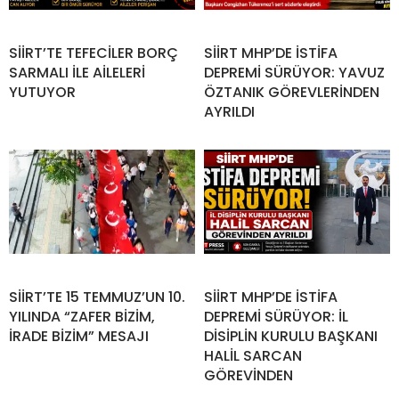
SİİRT’TE TEFECİLER BORÇ
SİİRT MHP’DE İSTİFA
SARMALI İLE AİLELERİ
DEPREMİ SÜRÜYOR: YAVUZ
YUTUYOR
ÖZTANIK GÖREVLERİNDEN
AYRILDI
SİİRT’TE 15 TEMMUZ’UN 10.
SİİRT MHP’DE İSTİFA
YILINDA “ZAFER BİZİM,
DEPREMİ SÜRÜYOR: İL
İRADE BİZİM” MESAJI
DİSİPLİN KURULU BAŞKANI
HALİL SARCAN
GÖREVİNDEN