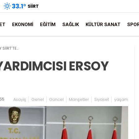
33.1
°
SIIRT
ET
EKONOMI
EĞITIM
SAĞLIK
KÜLTÜR SANAT
SPO
 SİİRT’TE…
 YARDIMCISI ERSOY
:55
Asayiş
Genel
Güncel
Manşetler
Siyaset
yaşam