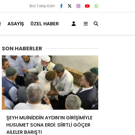
Bizi Takip Edin
R
ASAYIŞ
ÖZEL HABER
SON HABERLER
ŞEYH MUİNİDDİN AYDIN’IN GİRİŞİMİYLE
HUSUMET SONA ERDİ: SİİRTLİ GÖÇER
AİLELER BARIŞTI