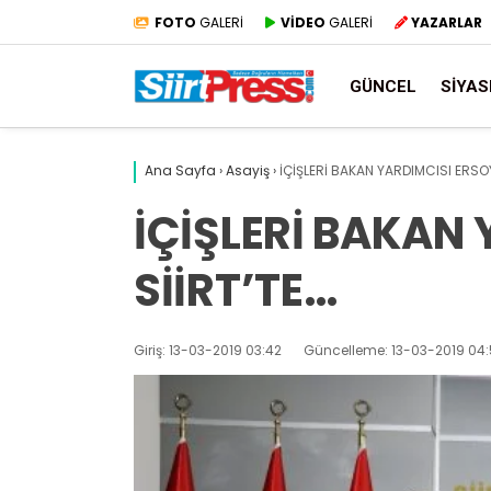
FOTO
GALERİ
VİDEO
GALERİ
YAZARLAR
GÜNCEL
SIYAS
Ana Sayfa
›
Asayiş
›
İÇİŞLERİ BAKAN YARDIMCISI ERSOY
İÇİŞLERİ BAKAN
SİİRT’TE…
Giriş: 13-03-2019 03:42
Güncelleme: 13-03-2019 04