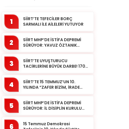
SİİRT’TE TEFECİLER BORÇ
1
SARMALI İLE AİLELERİ YUTUYOR
SİİRT MHP’DE İSTİFA DEPREMİ
2
SÜRÜYOR: YAVUZ ÖZTANIK
GÖREVLERİNDEN AYRILDI
SİİRT’TE UYUŞTURUCU
3
TACİRLERİNE BÜYÜK DARBE! 170
KİLOGRAM KUBAR ESRAR ELE
GEÇİRİLDİ 1 ŞÜPHELİ
SİİRT’TE 15 TEMMUZ’UN 10.
TUTUKLAND...
4
YILINDA “ZAFER BİZİM, İRADE
BİZİM” MESAJI
SİİRT MHP’DE İSTİFA DEPREMİ
5
SÜRÜYOR: İL DİSİPLİN KURULU
BAŞKANI HALİL SARCAN
GÖREVİNDEN AYRILDI
15 Temmuz Demokrasi
6