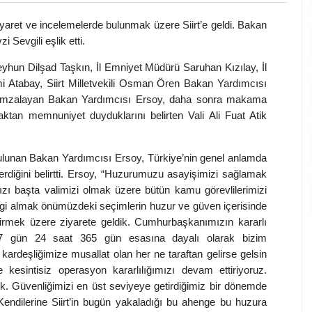
iyaret ve incelemelerde bulunmak üzere Siirt’e geldi. Bakan
 Sevgili eşlik etti.
 Ceyhun Dilşad Taşkın, İl Emniyet Müdürü Saruhan Kızılay, İl
Atabay, Siirt Milletvekili Osman Ören Bakan Yardımcısı
i’ni imzalayan Bakan Yardımcısı Ersoy, daha sonra makama
aktan memnuniyet duyduklarını belirten Vali Ali Fuat Atik
lunan Bakan Yardımcısı Ersoy, Türkiye’nin genel anlamda
rdiğini belirtti. Ersoy, “Huzurumuzu asayişimizi sağlamak
zı başta valimizi olmak üzere bütün kamu görevlilerimizi
bilgi almak önümüzdeki seçimlerin huzur ve güven içerisinde
lendirmek üzere ziyarete geldik. Cumhurbaşkanımızın kararlı
de 7 gün 24 saat 365 gün esasına dayalı olarak bizim
kardeşliğimize musallat olan her ne taraftan gelirse gelsin
 kesintisiz operasyon kararlılığımızı devam ettiriyoruz.
k. Güvenliğimizi en üst seviyeye getirdiğimiz bir dönemde
Kendilerine Siirt’in bugün yakaladığı bu ahenge bu huzura