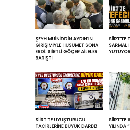
ŞEYH MUİNİDDİN AYDIN’IN
SİİRT’TE
GİRİŞİMİYLE HUSUMET SONA
SARMALI İ
ERDİ: SİİRTLİ GÖÇER AİLELER
YUTUYO
BARIŞTI
SİİRT’TE UYUŞTURUCU
SİİRT’TE 
TACİRLERİNE BÜYÜK DARBE!
YILINDA “