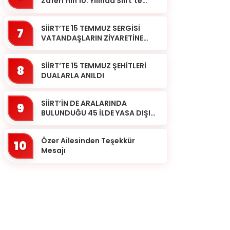
Zaferi’nin 10. Yılında Siirt’te
Selalar Okundu
SİİRT’TE 15 TEMMUZ SERGİSİ
7
VATANDAŞLARIN ZİYARETİNE
AÇILDI
SİİRT’TE 15 TEMMUZ ŞEHİTLERİ
8
DUALARLA ANILDI
SİİRT’İN DE ARALARINDA
9
BULUNDUĞU 45 İLDE YASA DIŞI
BAHİS OPERASYONU: 190
GÖZALTI
Özer Ailesinden Teşekkür
10
Mesajı