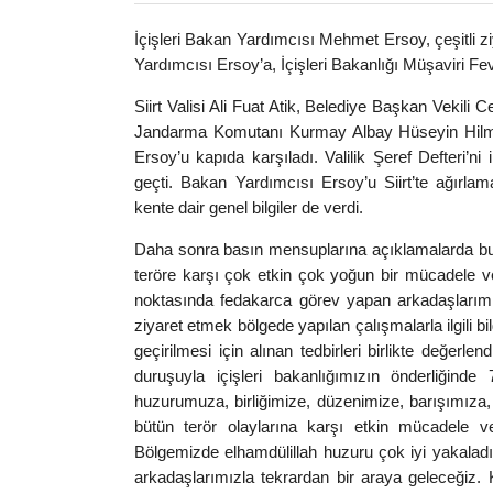
İçişleri Bakan Yardımcısı Mehmet Ersoy, çeşitli z
Yardımcısı Ersoy’a, İçişleri Bakanlığı Müşaviri Fevzi
Siirt Valisi Ali Fuat Atik, Belediye Başkan Vekili
Jandarma Komutanı Kurmay Albay Hüseyin Hilmi 
Ersoy’u kapıda karşıladı. Valilik Şeref Defter
geçti. Bakan Yardımcısı Ersoy’u Siirt’te ağırlam
kente dair genel bilgiler de verdi.
Daha sonra basın mensuplarına açıklamalarda bu
teröre karşı çok etkin çok yoğun bir mücadele ve
noktasında fedakarca görev yapan arkadaşlarımı
ziyaret etmek bölgede yapılan çalışmalarla ilgili 
geçirilmesi için alınan tedbirleri birlikte değer
duruşuyla içişleri bakanlığımızın önderliğin
huzurumuza, birliğimize, düzenimize, barışımıza, 
bütün terör olaylarına karşı etkin mücadele ve
Bölgemizde elhamdülillah huzuru çok iyi yakaladı
arkadaşlarımızla tekrardan bir araya geleceğiz. 