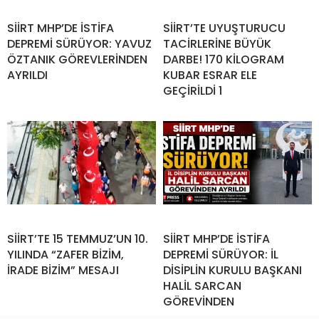
SİİRT MHP’DE İSTİFA
SİİRT’TE UYUŞTURUCU
DEPREMİ SÜRÜYOR: YAVUZ
TACİRLERİNE BÜYÜK
ÖZTANIK GÖREVLERİNDEN
DARBE! 170 KİLOGRAM
AYRILDI
KUBAR ESRAR ELE
GEÇİRİLDİ 1
SİİRT’TE 15 TEMMUZ’UN 10.
SİİRT MHP’DE İSTİFA
YILINDA “ZAFER BİZİM,
DEPREMİ SÜRÜYOR: İL
İRADE BİZİM” MESAJI
DİSİPLİN KURULU BAŞKANI
HALİL SARCAN
GÖREVİNDEN