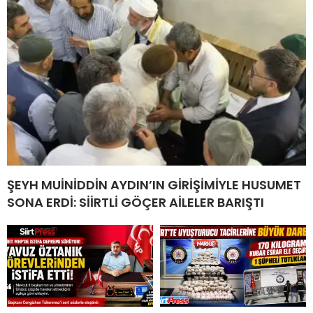
ŞEYH MUİNİDDİN AYDIN’IN GİRİŞİMİYLE HUSUMET
SONA ERDİ: SİİRTLİ GÖÇER AİLELER BARIŞTI