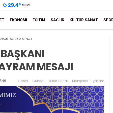
29.4
°
SIIRT
ET
EKONOMI
EĞITIM
SAĞLIK
KÜLTÜR SANAT
SPO
RAN’DAN BAYRAM MESAJI
L BAŞKANI
AYRAM MESAJI
7:49
Genel
Güncel
Kültür Sanat
Manşetler
yaşam