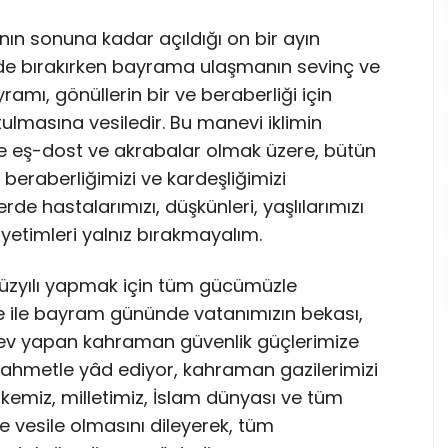
ın sonuna kadar açıldığı on bir ayın
de bırakırken bayrama ulaşmanın sevinç ve
mı, gönüllerin bir ve beraberliği için
nutulmasına vesiledir. Bu manevi iklimin
ce eş-dost ve akrabalar olmak üzere, bütün
i, beraberliğimizi ve kardeşliğimizi
rde hastalarımızı, düşkünleri, yaşlılarımızı
, yetimleri yalnız bırakmayalım.
 Yüzyılı yapmak için tüm gücümüzle
 ile bayram gününde vatanımızın bekası,
görev yapan kahraman güvenlik güçlerimize
 rahmetle yâd ediyor, kahraman gazilerimizi
emiz, milletimiz, İslam dünyası ve tüm
ğe vesile olmasını dileyerek, tüm