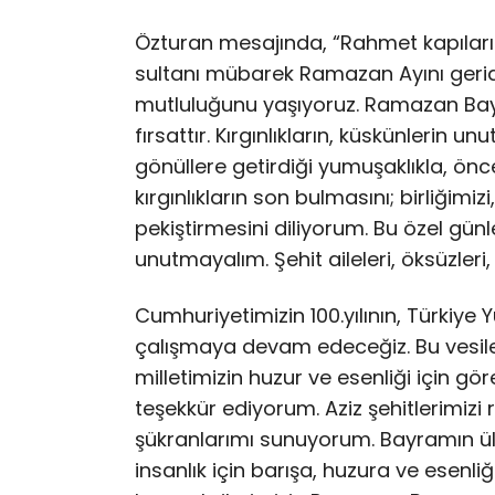
Özturan mesajında, “Rahmet kapıların
sultanı mübarek Ramazan Ayını geri
mutluluğunu yaşıyoruz. Ramazan Bayra
fırsattır. Kırgınlıkların, küskünlerin u
gönüllere getirdiği yumuşaklıkla, ön
kırgınlıkların son bulmasını; birliğimiz
pekiştirmesini diliyorum. Bu özel günle
unutmayalım. Şehit aileleri, öksüzleri
Cumhuriyetimizin 100.yılının, Türkiye
çalışmaya devam edeceğiz. Bu vesile
milletimizin huzur ve esenliği için 
teşekkür ediyorum. Aziz şehitlerimizi
şükranlarımı sunuyorum. Bayramın ülk
insanlık için barışa, huzura ve esenli