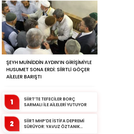
ŞEYH MUİNİDDİN AYDIN’IN GİRİŞİMİYLE
HUSUMET SONA ERDİ: SİİRTLİ GÖÇER
AİLELER BARIŞTI
SİİRT’TE TEFECİLER BORÇ
1
SARMALI İLE AİLELERİ YUTUYOR
SİİRT MHP’DE İSTİFA DEPREMİ
2
SÜRÜYOR: YAVUZ ÖZTANIK
GÖREVLERİNDEN AYRILDI