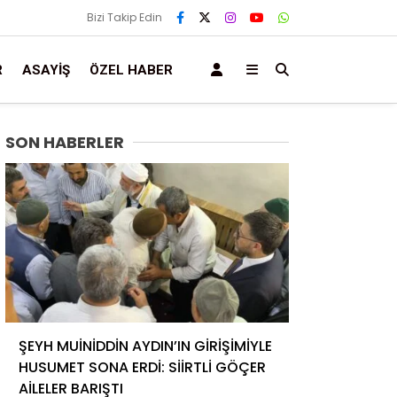
Bizi Takip Edin
R
ASAYIŞ
ÖZEL HABER
SON HABERLER
ŞEYH MUİNİDDİN AYDIN’IN GİRİŞİMİYLE
HUSUMET SONA ERDİ: SİİRTLİ GÖÇER
AİLELER BARIŞTI