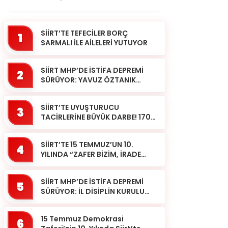
SİİRT’TE TEFECİLER BORÇ
1
SARMALI İLE AİLELERİ YUTUYOR
SİİRT MHP’DE İSTİFA DEPREMİ
2
SÜRÜYOR: YAVUZ ÖZTANIK
GÖREVLERİNDEN AYRILDI
SİİRT’TE UYUŞTURUCU
3
TACİRLERİNE BÜYÜK DARBE! 170
KİLOGRAM KUBAR ESRAR ELE
GEÇİRİLDİ 1 ŞÜPHELİ
SİİRT’TE 15 TEMMUZ’UN 10.
TUTUKLAND...
4
YILINDA “ZAFER BİZİM, İRADE
BİZİM” MESAJI
SİİRT MHP’DE İSTİFA DEPREMİ
5
SÜRÜYOR: İL DİSİPLİN KURULU
BAŞKANI HALİL SARCAN
GÖREVİNDEN AYRILDI
15 Temmuz Demokrasi
6