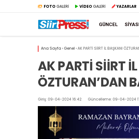
FOTO
GALERİ
VİDEO
GALERİ
YAZARLAR
GÜNCEL
SIYAS
Ana Sayfa
›
Genel
›
AK PARTİ SİİRT İL BAŞKANI ÖZTU
AK PARTİ SİİRT İ
ÖZTURAN’DAN B
Giriş: 09-04-2024 16:42
Güncelleme: 09-04-2024 1