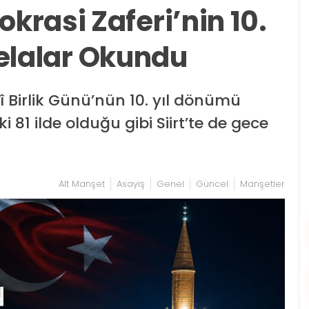
rasi Zaferi’nin 10.
 Selalar Okundu
 Birlik Günü’nün 10. yıl dönümü
 81 ilde olduğu gibi Siirt’te de gece
Alt Manşet
Asayiş
Genel
Güncel
Manşetler