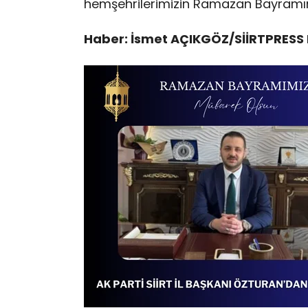
hemşehrilerimizin Ramazan Bayramını
Haber: İsmet AÇIKGÖZ/SİİRTPRESS 