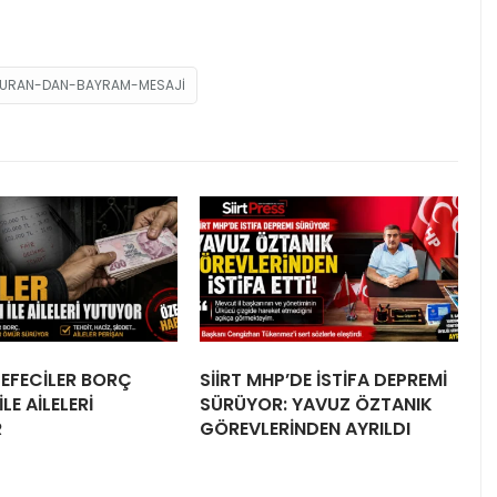
ZTURAN-DAN-BAYRAM-MESAJI
 TEFECİLER BORÇ
SİİRT MHP’DE İSTİFA DEPREMİ
LE AİLELERİ
SÜRÜYOR: YAVUZ ÖZTANIK
R
GÖREVLERİNDEN AYRILDI