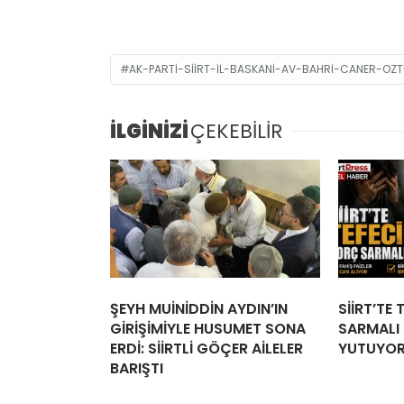
AK-PARTI-SIIRT-IL-BASKANI-AV-BAHRI-CANER-O
İLGİNİZİ
ÇEKEBİLİR
ŞEYH MUİNİDDİN AYDIN’IN
SİİRT’TE
GİRİŞİMİYLE HUSUMET SONA
SARMALI İ
ERDİ: SİİRTLİ GÖÇER AİLELER
YUTUYO
BARIŞTI