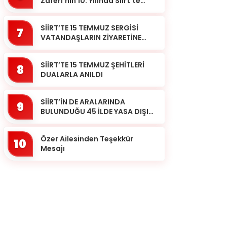
Zaferi’nin 10. Yılında Siirt’te
Selalar Okundu
SİİRT’TE 15 TEMMUZ SERGİSİ
7
VATANDAŞLARIN ZİYARETİNE
AÇILDI
SİİRT’TE 15 TEMMUZ ŞEHİTLERİ
8
DUALARLA ANILDI
SİİRT’İN DE ARALARINDA
9
BULUNDUĞU 45 İLDE YASA DIŞI
BAHİS OPERASYONU: 190
GÖZALTI
Özer Ailesinden Teşekkür
10
Mesajı