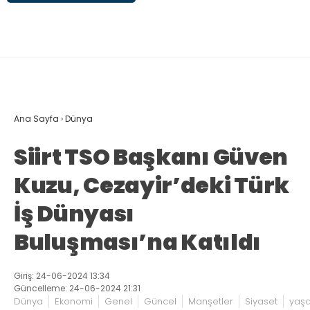
Ana Sayfa
›
Dünya
Siirt TSO Başkanı Güven
Kuzu, Cezayir’deki Türk
İş Dünyası
Buluşması’na Katıldı
Giriş: 24-06-2024 13:34
Güncelleme: 24-06-2024 21:31
Dünya
Ekonomi
Genel
Güncel
Manşetler
Siyaset
yaş