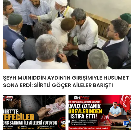
ŞEYH MUİNİDDİN AYDIN’IN GİRİŞİMİYLE HUSUMET
SONA ERDİ: SİİRTLİ GÖÇER AİLELER BARIŞTI