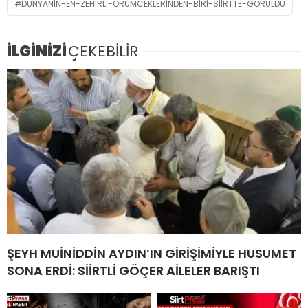
DUNYANIN-EN-ZEHIRLI-ORUMCEKLERINDEN-BIRI-SIIRTTE-GORULDU
İLGİNİZİ
ÇEKEBİLİR
ŞEYH MUİNİDDİN AYDIN’IN GİRİŞİMİYLE HUSUMET
SONA ERDİ: SİİRTLİ GÖÇER AİLELER BARIŞTI