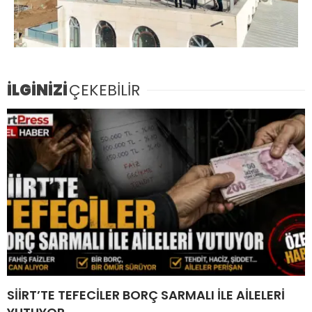
İLGİNİZİ
ÇEKEBİLİR
SİİRT’TE TEFECİLER BORÇ SARMALI İLE AİLELERİ