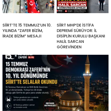
SİİRT’TE 15 TEMMUZ’UN 10.
SİİRT MHP’DE İSTİFA
YILINDA “ZAFER BİZİM,
DEPREMİ SÜRÜYOR: İL
İRADE BİZİM” MESAJI
DİSİPLİN KURULU BAŞKANI
HALİL SARCAN
GÖREVİNDEN