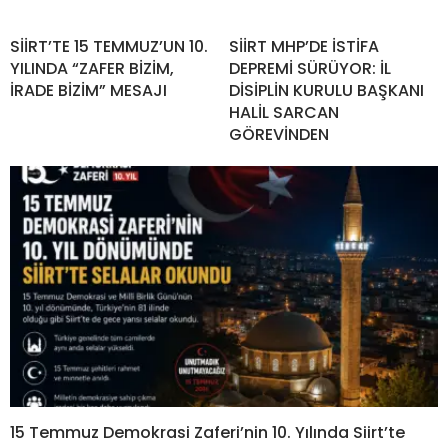
SİİRT’TE 15 TEMMUZ’UN 10.
SİİRT MHP’DE İSTİFA
YILINDA “ZAFER BİZİM,
DEPREMİ SÜRÜYOR: İL
İRADE BİZİM” MESAJI
DİSİPLİN KURULU BAŞKANI
HALİL SARCAN
GÖREVİNDEN
15 Temmuz Demokrasi Zaferi’nin 10. Yılında Siirt’te