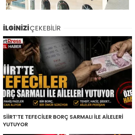
İLGİNİZİ
ÇEKEBİLİR
SİİRT’TE TEFECİLER BORÇ SARMALI İLE AİLELERİ
YUTUYOR