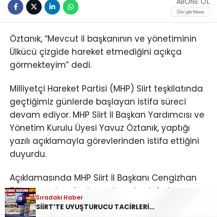
ABONE OL
Öztanık, “Mevcut il başkanının ve yönetiminin
Ülkücü çizgide hareket etmediğini açıkça
görmekteyim” dedi.
Milliyetçi Hareket Partisi (MHP) Siirt teşkilatında
geçtiğimiz günlerde başlayan istifa süreci
devam ediyor. MHP Siirt İl Başkan Yardımcısı ve
Yönetim Kurulu Üyesi Yavuz Öztanık, yaptığı
yazılı açıklamayla görevlerinden istifa ettiğini
duyurdu.
Açıklamasında MHP Siirt İl Başkanı Cengizhan
Tükenmez tarafından şahsını hedef alan
Sıradaki Haber
Sıradaki Haber
ifadeler kullanıldığını ve daha sonra telefonla
SİİRT’TE UYUŞTURUCU TACİRLERİNE BÜYÜK DARBE! 170 KİLOGRAM KUBAR ESRAR ELE GEÇİRİLDİ 1 ŞÜPHELİ TUTUKLANDI
SİİRT MHP’DE İSTİFA DEPREMİ SÜRÜYOR: YAVUZ ÖZTANIK GÖREVLERİNDEN AYRILDI