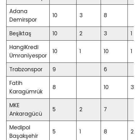
Adana
10
3
8
Demirspor
Beşiktaş
10
2
3
1
HangiKredi
10
1
10
1
Ümraniyespor
Trabzonspor
9
6
Fatih
8
10
3
Karagümrük
MKE
5
2
7
Ankaragücü
Medipol
5
1
8
2
Başakşehir