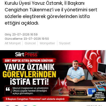
Kurulu Üyesi Yavuz Öztanık, İl Başkanı
Cengizhan Tükenmez’i ve il yönetimini sert
sözlerle eleştirerek görevlerinden istifa
ettiğini açıkladı.
Giriş: 23-07-2026 16:59
Güncelleme: 23-07-2026 19:50
Alt Manşet
Güncel
Manşetler
Siyaset