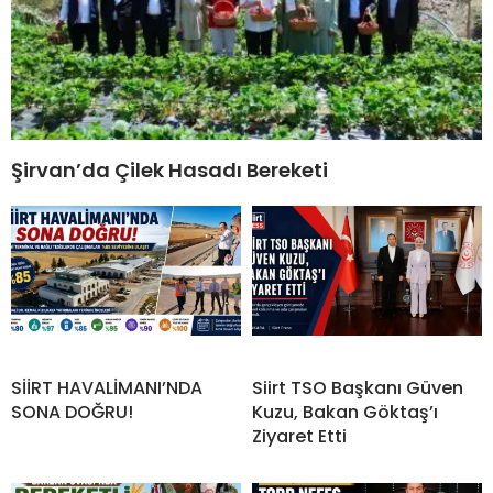
Şirvan’da Çilek Hasadı Bereketi
SİİRT HAVALİMANI’NDA
Siirt TSO Başkanı Güven
SONA DOĞRU!
Kuzu, Bakan Göktaş’ı
Ziyaret Etti