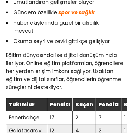
Umutlandıran gelişmeler oluyor
Gündem özellikle
spor ve sağlık
Haber akışlarında güzel bir akıcılık
mevcut
Okuma seyri ve zevki gittikçe gelişiyor
Eğitim dünyasında ise dijital dönüşüm hızla
ilerliyor. Online eğitim platformları, öğrencilere
her yerden erişim imkanı sağlıyor. Uzaktan
eğitim ve dijital sınıflar, öğrencilerin öğrenme
süreçlerini destekliyor.
Takımlar
Penaltı
Kaçan
Penaltı
Ka
Fenerbahçe
17
2
7
1
Galatasaray
12
4
2
1