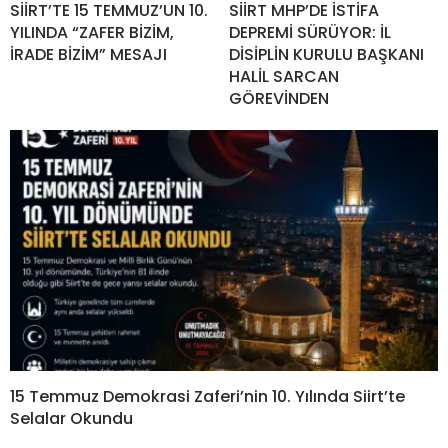
SİİRT’TE 15 TEMMUZ’UN 10.
SİİRT MHP’DE İSTİFA
YILINDA “ZAFER BİZİM,
DEPREMİ SÜRÜYOR: İL
İRADE BİZİM” MESAJI
DİSİPLİN KURULU BAŞKANI
HALİL SARCAN
GÖREVİNDEN
15 Temmuz Demokrasi Zaferi’nin 10. Yılında Siirt’te
Selalar Okundu