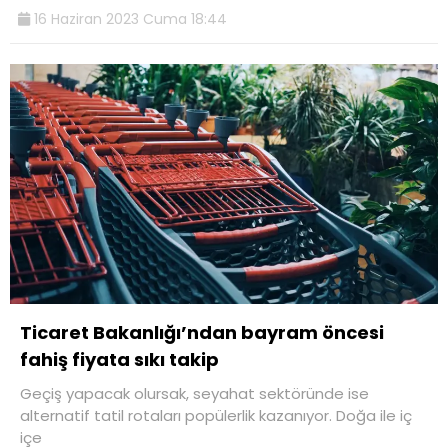
16 Haziran 2023 Cuma 18:44
Ticaret Bakanlığı’ndan bayram öncesi
fahiş fiyata sıkı takip
Geçiş yapacak olursak, seyahat sektöründe ise
alternatif tatil rotaları popülerlik kazanıyor. Doğa ile iç
içe