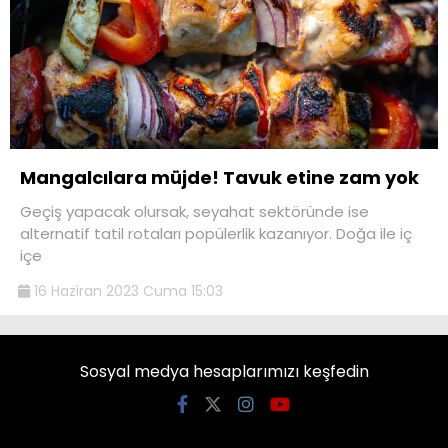
Mangalcılara müjde! Tavuk etine zam yok
Geçiş yapacak olursak, seyahat sektöründe ise
alternatif tatil rotaları popülerlik kazanıyor. Doğa ile iç
içe
16 Haziran 2023 Cuma 15:03
Sosyal medya hesaplarımızı keşfedin