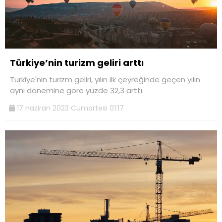
Türkiye’nin turizm geliri arttı
Türkiye'nin turizm geliri, yılın ilk çeyreğinde geçen yılın
aynı dönemine göre yüzde 32,3 arttı.
17 Haziran 2023 Cumartesi 01:17