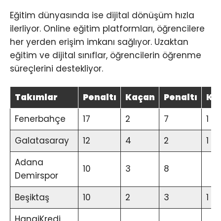
Eğitim dünyasında ise dijital dönüşüm hızla
ilerliyor. Online eğitim platformları, öğrencilere
her yerden erişim imkanı sağlıyor. Uzaktan
eğitim ve dijital sınıflar, öğrencilerin öğrenme
süreçlerini destekliyor.
Takımlar
Penaltı
Kaçan
Penaltı
Ka
Fenerbahçe
17
2
7
1
Galatasaray
12
4
2
1
Adana
10
3
8
Demirspor
Beşiktaş
10
2
3
1
HangiKredi