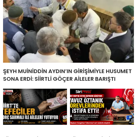
ŞEYH MUİNİDDİN AYDIN’IN GİRİŞİMİYLE HUSUMET
SONA ERDİ: SİİRTLİ GÖÇER AİLELER BARIŞTI