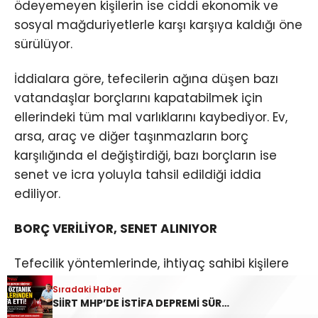
ödeyemeyen kişilerin ise ciddi ekonomik ve
sosyal mağduriyetlerle karşı karşıya kaldığı öne
sürülüyor.
İddialara göre, tefecilerin ağına düşen bazı
vatandaşlar borçlarını kapatabilmek için
ellerindeki tüm mal varlıklarını kaybediyor. Ev,
arsa, araç ve diğer taşınmazların borç
karşılığında el değiştirdiği, bazı borçların ise
senet ve icra yoluyla tahsil edildiği iddia
ediliyor.
BORÇ VERİLİYOR, SENET ALINIYOR
Tefecilik yöntemlerinde, ihtiyaç sahibi kişilere
yüksek faiz karşılığında para verildiği ve
Sıradaki Haber
karşılığında senet imzalatıldığı öne sürülüyor.
SİİRT MHP’DE İSTİFA DEPREMİ SÜRÜYOR: YAVUZ ÖZTANIK GÖREVLERİNDEN AYRILDI