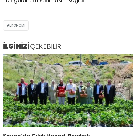
bir görünüm sunmasını sağlar.
EKONOMI
İLGİNİZİ
ÇEKEBİLİR
Şirvan’da Çilek Hasadı Bereketi