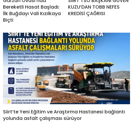
Garzan Ovası’nda
SİİRT TSO BAŞKANI GÜVEN
Bereketli Hasat Başladı:
KUZU’DAN TOBB NEFES
İlk Buğdayı Vali Kızılkaya
KREDİSİ ÇAĞRISI
Biçti
Siirt’te Yeni Eğitim ve Araştırma Hastanesi bağlantı
yolunda asfalt çalışması sürüyor