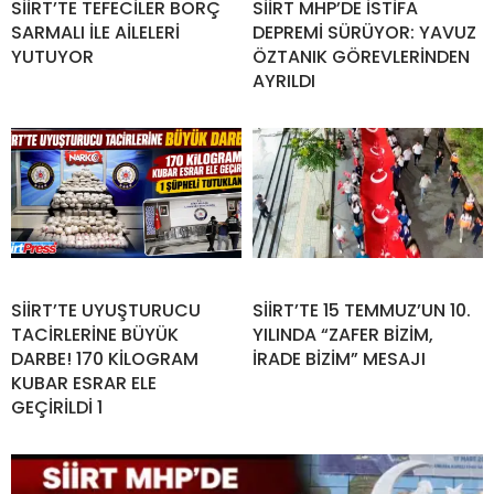
SİİRT’TE TEFECİLER BORÇ
SİİRT MHP’DE İSTİFA
SARMALI İLE AİLELERİ
DEPREMİ SÜRÜYOR: YAVUZ
YUTUYOR
ÖZTANIK GÖREVLERİNDEN
AYRILDI
SİİRT’TE UYUŞTURUCU
SİİRT’TE 15 TEMMUZ’UN 10.
TACİRLERİNE BÜYÜK
YILINDA “ZAFER BİZİM,
DARBE! 170 KİLOGRAM
İRADE BİZİM” MESAJI
KUBAR ESRAR ELE
GEÇİRİLDİ 1