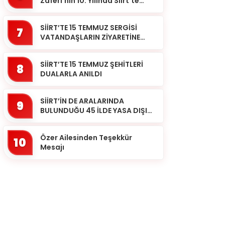
Zaferi’nin 10. Yılında Siirt’te
Selalar Okundu
SİİRT’TE 15 TEMMUZ SERGİSİ
7
VATANDAŞLARIN ZİYARETİNE
AÇILDI
SİİRT’TE 15 TEMMUZ ŞEHİTLERİ
8
DUALARLA ANILDI
SİİRT’İN DE ARALARINDA
9
BULUNDUĞU 45 İLDE YASA DIŞI
BAHİS OPERASYONU: 190
GÖZALTI
Özer Ailesinden Teşekkür
10
Mesajı