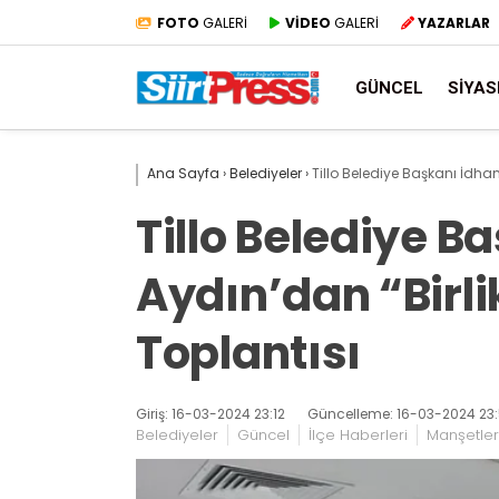
FOTO
GALERİ
VİDEO
GALERİ
YAZARLAR
GÜNCEL
SIYAS
Ana Sayfa
›
Belediyeler
›
Tillo Belediye Başkanı İdham
Tillo Belediye 
Aydın’dan “Birli
Toplantısı
Giriş: 16-03-2024 23:12
Güncelleme: 16-03-2024 23
Belediyeler
Güncel
İlçe Haberleri
Manşetler