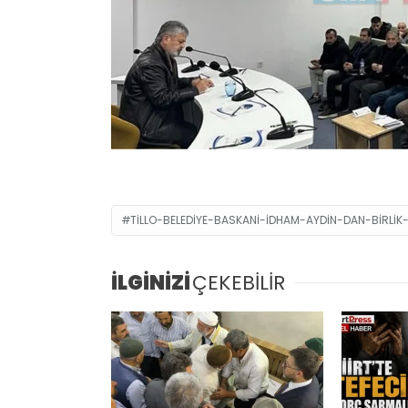
TILLO-BELEDIYE-BASKANI-IDHAM-AYDIN-DAN-BIRLIK
İLGİNİZİ
ÇEKEBİLİR