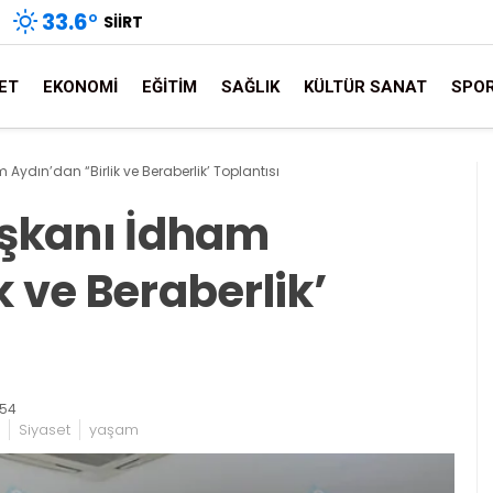
33.6
°
SIIRT
ET
EKONOMI
EĞITIM
SAĞLIK
KÜLTÜR SANAT
SPO
 Aydın’dan “Birlik ve Beraberlik’ Toplantısı
Başkanı İdham
k ve Beraberlik’
:54
Siyaset
yaşam