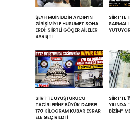
ŞEYH MUİNİDDİN AYDIN’IN
SİİRT’TE
GİRİŞİMİYLE HUSUMET SONA
SARMALI İ
ERDİ: SİİRTLİ GÖÇER AİLELER
YUTUYO
BARIŞTI
SİİRT’TE UYUŞTURUCU
SİİRT’TE 
TACİRLERİNE BÜYÜK DARBE!
YILINDA “
170 KİLOGRAM KUBAR ESRAR
BİZİM” M
ELE GEÇİRİLDİ 1