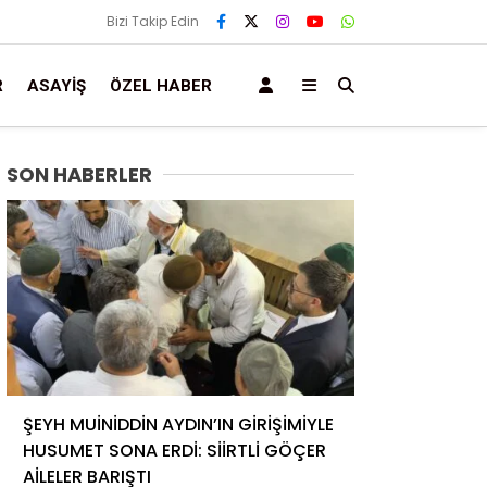
Bizi Takip Edin
R
ASAYIŞ
ÖZEL HABER
SON HABERLER
ŞEYH MUİNİDDİN AYDIN’IN GİRİŞİMİYLE
HUSUMET SONA ERDİ: SİİRTLİ GÖÇER
AİLELER BARIŞTI