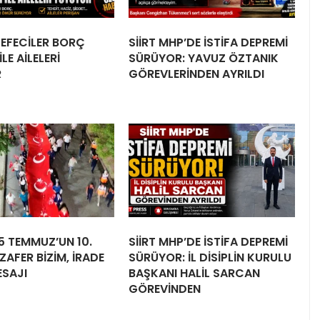
 TEFECİLER BORÇ
SİİRT MHP’DE İSTİFA DEPREMİ
LE AİLELERİ
SÜRÜYOR: YAVUZ ÖZTANIK
R
GÖREVLERİNDEN AYRILDI
15 TEMMUZ’UN 10.
SİİRT MHP’DE İSTİFA DEPREMİ
ZAFER BİZİM, İRADE
SÜRÜYOR: İL DİSİPLİN KURULU
ESAJI
BAŞKANI HALİL SARCAN
GÖREVİNDEN