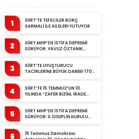
SİİRT’TE TEFECİLER BORÇ
1
SARMALI İLE AİLELERİ YUTUYOR
SİİRT MHP’DE İSTİFA DEPREMİ
2
SÜRÜYOR: YAVUZ ÖZTANIK
GÖREVLERİNDEN AYRILDI
SİİRT’TE UYUŞTURUCU
3
TACİRLERİNE BÜYÜK DARBE! 170
KİLOGRAM KUBAR ESRAR ELE
GEÇİRİLDİ 1 ŞÜPHELİ
SİİRT’TE 15 TEMMUZ’UN 10.
TUTUKLAND...
4
YILINDA “ZAFER BİZİM, İRADE
BİZİM” MESAJI
SİİRT MHP’DE İSTİFA DEPREMİ
5
SÜRÜYOR: İL DİSİPLİN KURULU
BAŞKANI HALİL SARCAN
GÖREVİNDEN AYRILDI
15 Temmuz Demokrasi
6