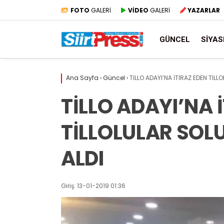
FOTO
GALERİ
VİDEO
GALERİ
YAZARLAR
GÜNCEL
SIYAS
Ana Sayfa
›
Güncel
›
TİLLO ADAYI’NA İTİRAZ EDEN TİLL
TİLLO ADAYI’NA 
TİLLOLULAR SOL
ALDI
Giriş: 13-01-2019 01:36