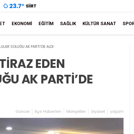
23.7
°
SIIRT
ET
EKONOMI
EĞITIM
SAĞLIK
KÜLTÜR SANAT
SPO
OLULAR SOLUĞU AK PARTİ’DE ALDI
İTİRAZ EDEN
UĞU AK PARTİ’DE
Güncel
İlçe Haberleri
Manşetler
Siyaset
yaşam