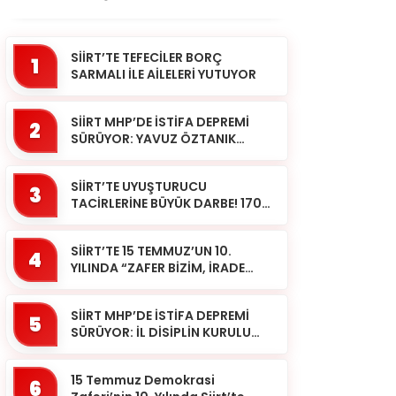
SİİRT’TE TEFECİLER BORÇ
1
SARMALI İLE AİLELERİ YUTUYOR
SİİRT MHP’DE İSTİFA DEPREMİ
2
SÜRÜYOR: YAVUZ ÖZTANIK
GÖREVLERİNDEN AYRILDI
SİİRT’TE UYUŞTURUCU
3
TACİRLERİNE BÜYÜK DARBE! 170
KİLOGRAM KUBAR ESRAR ELE
GEÇİRİLDİ 1 ŞÜPHELİ
SİİRT’TE 15 TEMMUZ’UN 10.
TUTUKLAND...
4
YILINDA “ZAFER BİZİM, İRADE
BİZİM” MESAJI
SİİRT MHP’DE İSTİFA DEPREMİ
5
SÜRÜYOR: İL DİSİPLİN KURULU
BAŞKANI HALİL SARCAN
GÖREVİNDEN AYRILDI
15 Temmuz Demokrasi
6