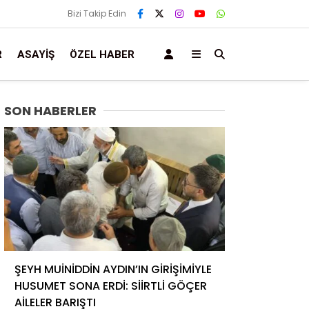
Bizi Takip Edin
R
ASAYIŞ
ÖZEL HABER
SON HABERLER
ŞEYH MUİNİDDİN AYDIN’IN GİRİŞİMİYLE
HUSUMET SONA ERDİ: SİİRTLİ GÖÇER
AİLELER BARIŞTI