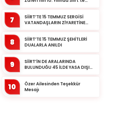
Zaferi’nin 10. Yılında Siirt’te
Selalar Okundu
SİİRT’TE 15 TEMMUZ SERGİSİ
7
VATANDAŞLARIN ZİYARETİNE
AÇILDI
SİİRT’TE 15 TEMMUZ ŞEHİTLERİ
8
DUALARLA ANILDI
SİİRT’İN DE ARALARINDA
9
BULUNDUĞU 45 İLDE YASA DIŞI
BAHİS OPERASYONU: 190
GÖZALTI
Özer Ailesinden Teşekkür
10
Mesajı