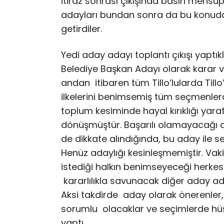
İtiraz sonrası çıkışında basın mens
adayları bundan sonra da bu konudaki 
getirdiler.
Yedi aday adayı toplantı çıkışı yaptıkl
Belediye Başkan Adayı olarak karar 
andan itibaren tüm Tillo’lularda Till
ilkelerini benimsemiş tüm seçmenler
toplum kesiminde hayal kırıklığı yar
dönüşmüştür. Başarılı olamayacağı açı
de dikkate alındığında, bu aday ile se
Henüz adaylığı kesinleşmemiştir. Vaki
istediği halkın benimseyeceği herkesin
kararlılıkla savunacak diğer aday ada
Aksi takdirde aday olarak önerenler, 
sorumlu olacaklar ve seçimlerde hüs
yaptı.