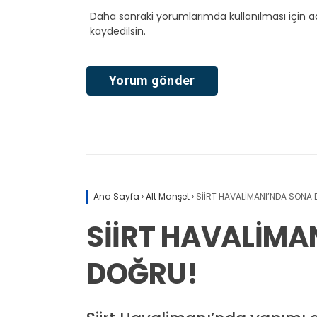
Daha sonraki yorumlarımda kullanılması için a
kaydedilsin.
Ana Sayfa
›
Alt Manşet
›
SİİRT HAVALİMANI’NDA SONA
SİİRT HAVALİMA
DOĞRU!