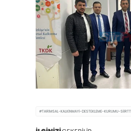
TARIMSAL-KALKINMAYI-DESTEKLEME-KURUMU-SIIRTT