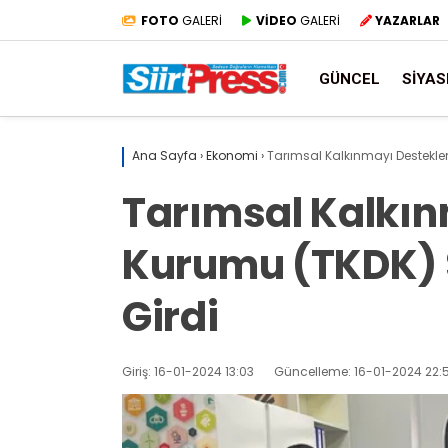
FOTO
GALERİ
VİDEO
GALERİ
YAZARLAR
GÜNCEL
SIYAS
Ana Sayfa
›
Ekonomi
›
Tarımsal Kalkınmayı Desteklem
Tarımsal Kalkı
Kurumu (TKDK) S
Girdi
Giriş: 16-01-2024 13:03
Güncelleme: 16-01-2024 22: