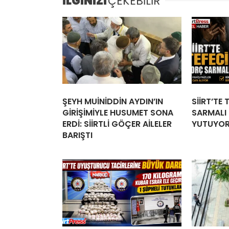
İLGİNİZİ
ÇEKEBİLİR
ŞEYH MUİNİDDİN AYDIN’IN
SİİRT’TE
GİRİŞİMİYLE HUSUMET SONA
SARMALI İ
ERDİ: SİİRTLİ GÖÇER AİLELER
YUTUYO
BARIŞTI