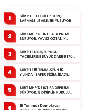
SİİRT’TE TEFECİLER BORÇ
1
SARMALI İLE AİLELERİ YUTUYOR
SİİRT MHP’DE İSTİFA DEPREMİ
2
SÜRÜYOR: YAVUZ ÖZTANIK
GÖREVLERİNDEN AYRILDI
SİİRT’TE UYUŞTURUCU
3
TACİRLERİNE BÜYÜK DARBE! 170
KİLOGRAM KUBAR ESRAR ELE
GEÇİRİLDİ 1 ŞÜPHELİ
SİİRT’TE 15 TEMMUZ’UN 10.
TUTUKLAND...
4
YILINDA “ZAFER BİZİM, İRADE
BİZİM” MESAJI
SİİRT MHP’DE İSTİFA DEPREMİ
5
SÜRÜYOR: İL DİSİPLİN KURULU
BAŞKANI HALİL SARCAN
GÖREVİNDEN AYRILDI
15 Temmuz Demokrasi
6