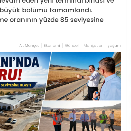
devam eden yeni terminal binası ve
ın büyük bölümü tamamlandı.
şme oranının yüzde 85 seviyesine
Alt Manşet
Ekonomi
Güncel
Manşetler
yaşam