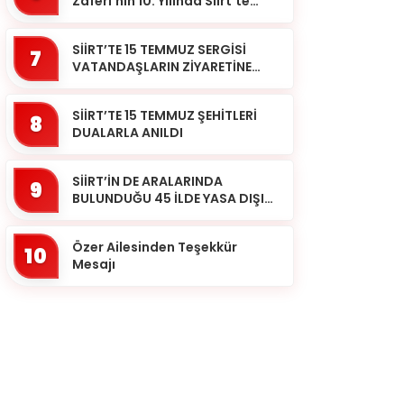
Zaferi’nin 10. Yılında Siirt’te
Selalar Okundu
SİİRT’TE 15 TEMMUZ SERGİSİ
7
VATANDAŞLARIN ZİYARETİNE
AÇILDI
SİİRT’TE 15 TEMMUZ ŞEHİTLERİ
8
DUALARLA ANILDI
SİİRT’İN DE ARALARINDA
9
BULUNDUĞU 45 İLDE YASA DIŞI
BAHİS OPERASYONU: 190
GÖZALTI
Özer Ailesinden Teşekkür
10
Mesajı