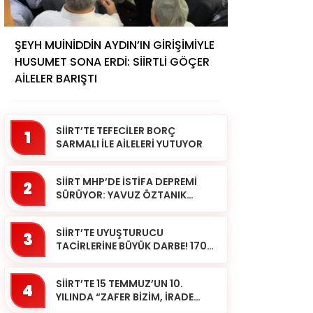
ŞEYH MUİNİDDİN AYDIN’IN GİRİŞİMİYLE
HUSUMET SONA ERDİ: SİİRTLİ GÖÇER
AİLELER BARIŞTI
SİİRT’TE TEFECİLER BORÇ
1
SARMALI İLE AİLELERİ YUTUYOR
SİİRT MHP’DE İSTİFA DEPREMİ
2
SÜRÜYOR: YAVUZ ÖZTANIK
GÖREVLERİNDEN AYRILDI
SİİRT’TE UYUŞTURUCU
3
TACİRLERİNE BÜYÜK DARBE! 170
KİLOGRAM KUBAR ESRAR ELE
GEÇİRİLDİ 1 ŞÜPHELİ
SİİRT’TE 15 TEMMUZ’UN 10.
TUTUKLAND...
4
YILINDA “ZAFER BİZİM, İRADE
BİZİM” MESAJI