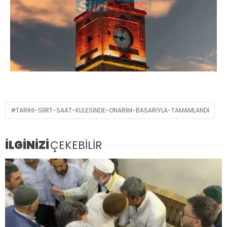
TARIHI-SIIRT-SAAT-KULESINDE-ONARIM-BASARIYLA-TAMAMLANDI
İLGİNİZİ
ÇEKEBİLİR