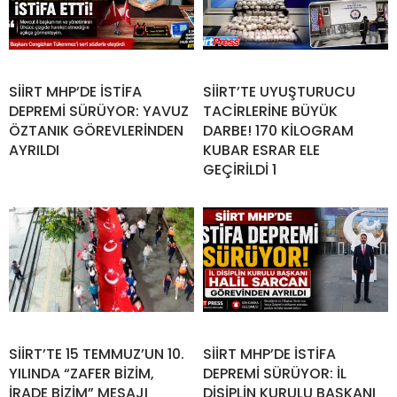
SİİRT MHP’DE İSTİFA
SİİRT’TE UYUŞTURUCU
DEPREMİ SÜRÜYOR: YAVUZ
TACİRLERİNE BÜYÜK
ÖZTANIK GÖREVLERİNDEN
DARBE! 170 KİLOGRAM
AYRILDI
KUBAR ESRAR ELE
GEÇİRİLDİ 1
SİİRT’TE 15 TEMMUZ’UN 10.
SİİRT MHP’DE İSTİFA
YILINDA “ZAFER BİZİM,
DEPREMİ SÜRÜYOR: İL
İRADE BİZİM” MESAJI
DİSİPLİN KURULU BAŞKANI