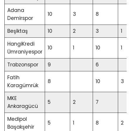
Adana
10
3
8
Demirspor
Beşiktaş
10
2
3
1
HangiKredi
10
1
10
1
Ümraniyespor
Trabzonspor
9
6
Fatih
8
10
3
Karagümrük
MKE
5
2
7
Ankaragücü
Medipol
5
1
8
2
Başakşehir