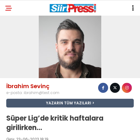
İbrahim Sevinç
e-posta:
ibrahim@test.com
YAZARIN TÜM YAZILARI
Süper Lig’de kritik haftalara
girilirken…
Giriş: 23-06-2023 18:19