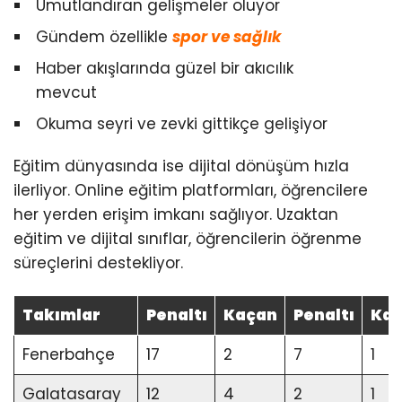
Umutlandıran gelişmeler oluyor
Gündem özellikle
spor ve sağlık
Haber akışlarında güzel bir akıcılık
mevcut
Okuma seyri ve zevki gittikçe gelişiyor
Eğitim dünyasında ise dijital dönüşüm hızla
ilerliyor. Online eğitim platformları, öğrencilere
her yerden erişim imkanı sağlıyor. Uzaktan
eğitim ve dijital sınıflar, öğrencilerin öğrenme
süreçlerini destekliyor.
Takımlar
Penaltı
Kaçan
Penaltı
Ka
Fenerbahçe
17
2
7
1
Galatasaray
12
4
2
1