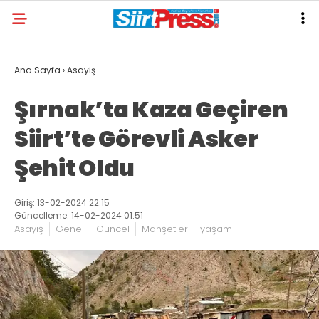
Ana Sayfa
›
Asayiş
Şırnak’ta Kaza Geçiren
Siirt’te Görevli Asker
Şehit Oldu
Giriş: 13-02-2024 22:15
Güncelleme: 14-02-2024 01:51
Asayiş
Genel
Güncel
Manşetler
yaşam