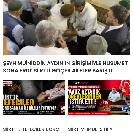
ŞEYH MUİNİDDİN AYDIN’IN GİRİŞİMİYLE HUSUMET
SONA ERDİ: SİİRTLİ GÖÇER AİLELER BARIŞTI
SİİRT’TE TEFECİLER BORÇ
SİİRT MHP’DE İSTİFA