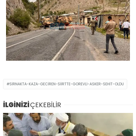
SIRNAKTA-KAZA-GECIREN-SIIRTTE-GOREVLI-ASKER-SEHIT-OLDU
İLGİNİZİ
ÇEKEBİLİR