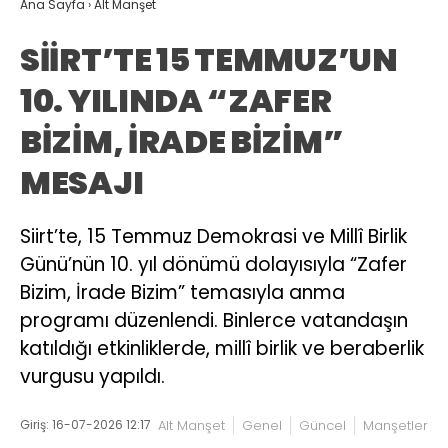
Ana Sayfa
›
Alt Manşet
SİİRT’TE 15 TEMMUZ’UN
10. YILINDA “ZAFER
BİZİM, İRADE BİZİM”
MESAJI
Siirt’te, 15 Temmuz Demokrasi ve Millî Birlik
Günü’nün 10. yıl dönümü dolayısıyla “Zafer
Bizim, İrade Bizim” temasıyla anma
programı düzenlendi. Binlerce vatandaşın
katıldığı etkinliklerde, millî birlik ve beraberlik
vurgusu yapıldı.
Giriş: 16-07-2026 12:17
Alt Manşet
Genel
Güncel
Manşetler