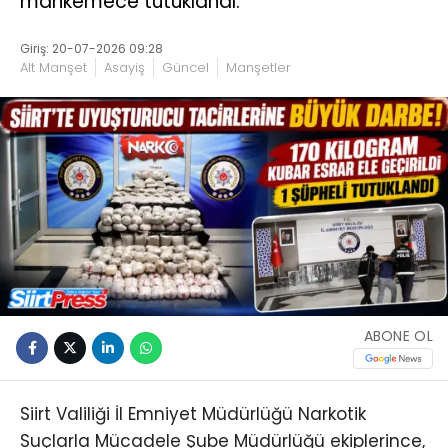
mahkemece tutuklandı.
Giriş: 20-07-2026 09:28
Alt Manşet
Asayiş
Güncel
Manşetler
ABONE OL
Siirt Valiliği İl Emniyet Müdürlüğü Narkotik
Suçlarla Mücadele Şube Müdürlüğü ekiplerince,