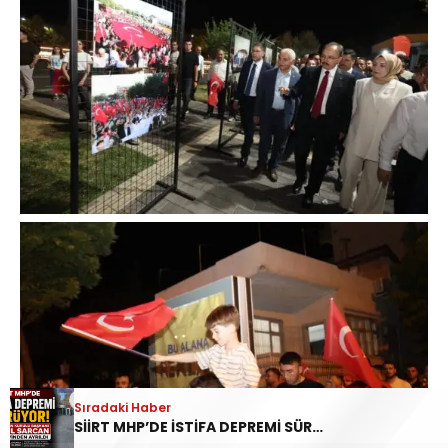
Sıradaki Haber
SİİRT MHP’DE İSTİFA DEPREMİ SÜRÜYOR: İL DİSİPLİN KURULU BAŞKANI HALİL SARCAN GÖREVİNDEN AYRILDI