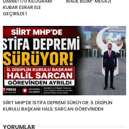
DARBE! 170 KİLOGRAM
İRADE BİZİM” MESAJI
KUBAR ESRAR ELE
GEÇİRİLDİ 1
SİİRT MHP’DE İSTİFA DEPREMİ SÜRÜYOR: İL DİSİPLİN
KURULU BAŞKANI HALİL SARCAN GÖREVİNDEN
YORUMLAR