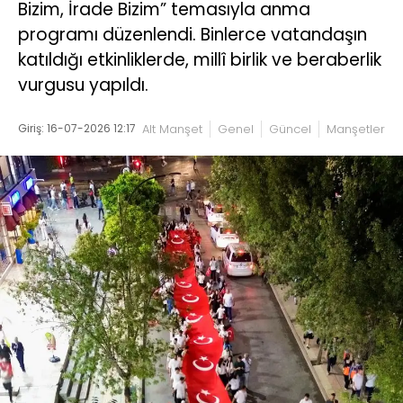
Bizim, İrade Bizim” temasıyla anma
programı düzenlendi. Binlerce vatandaşın
katıldığı etkinliklerde, millî birlik ve beraberlik
vurgusu yapıldı.
Giriş: 16-07-2026 12:17
Alt Manşet
Genel
Güncel
Manşetler