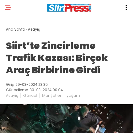
Ana Sayfa
›
Asayiş
Siirt’te Zincirleme
Trafik Kazası: Birçok
Araç Birbirine Girdi
Giriş: 29-03-2024 23:35
Güncelleme: 30-03-2024 00:04
Asayiş
Güncel
Manşetler
yaşam