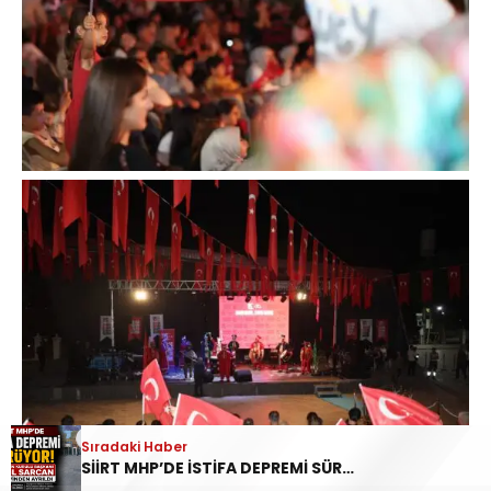
Sıradaki Haber
SİİRT MHP’DE İSTİFA DEPREMİ SÜRÜYOR: İL DİSİPLİN KURULU BAŞKANI HALİL SARCAN GÖREVİNDEN AYRILDI