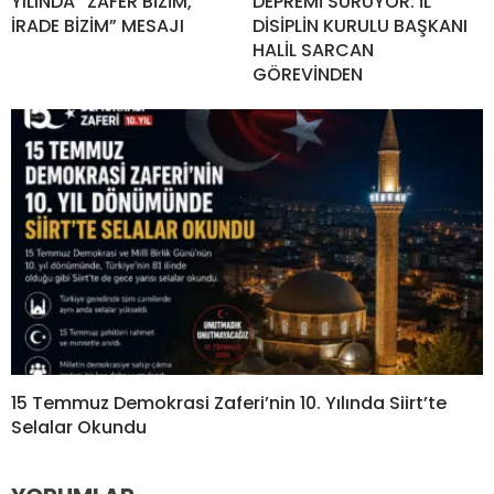
YILINDA “ZAFER BİZİM,
DEPREMİ SÜRÜYOR: İL
İRADE BİZİM” MESAJI
DİSİPLİN KURULU BAŞKANI
HALİL SARCAN
GÖREVİNDEN
15 Temmuz Demokrasi Zaferi’nin 10. Yılında Siirt’te
Selalar Okundu