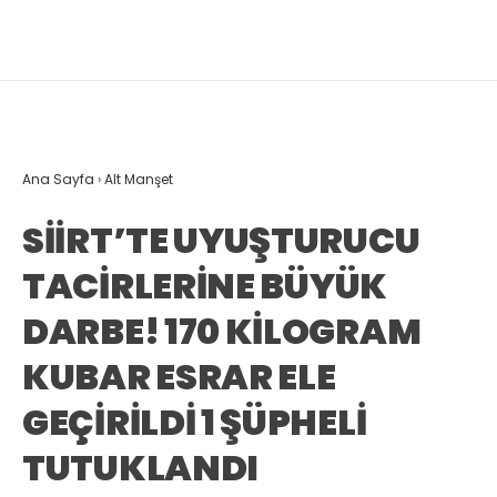
Ana Sayfa
›
Alt Manşet
SİİRT’TE UYUŞTURUCU
TACİRLERİNE BÜYÜK
DARBE! 170 KİLOGRAM
KUBAR ESRAR ELE
GEÇİRİLDİ 1 ŞÜPHELİ
TUTUKLANDI