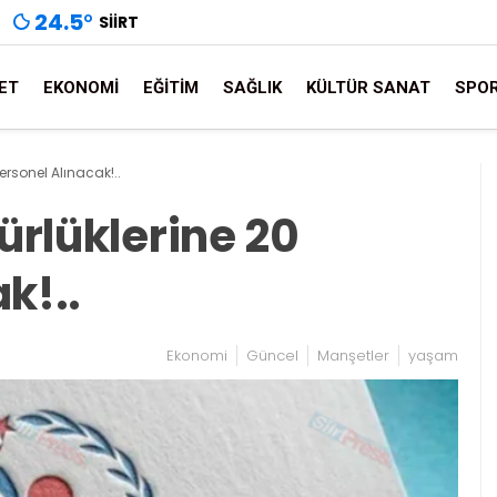
24.5
°
SIIRT
ET
EKONOMI
EĞITIM
SAĞLIK
KÜLTÜR SANAT
SPO
Personel Alınacak!..
dürlüklerine 20
k!..
Ekonomi
Güncel
Manşetler
yaşam