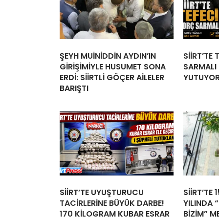
ŞEYH MUİNİDDİN AYDIN’IN
SİİRT’TE
GİRİŞİMİYLE HUSUMET SONA
SARMALI İ
ERDİ: SİİRTLİ GÖÇER AİLELER
YUTUYO
BARIŞTI
SİİRT’TE UYUŞTURUCU
SİİRT’TE 
TACİRLERİNE BÜYÜK DARBE!
YILINDA “
170 KİLOGRAM KUBAR ESRAR
BİZİM” M