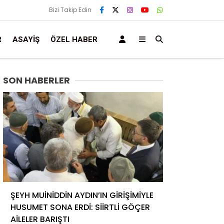
Bizi Takip Edin
R
ASAYIŞ
ÖZEL HABER
SON HABERLER
ŞEYH MUİNİDDİN AYDIN’IN GİRİŞİMİYLE
HUSUMET SONA ERDİ: SİİRTLİ GÖÇER
AİLELER BARIŞTI