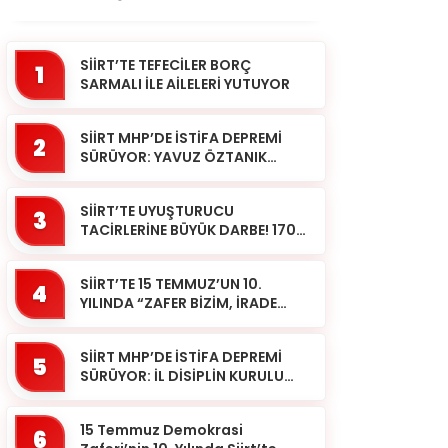
SİİRT’TE TEFECİLER BORÇ
1
SARMALI İLE AİLELERİ YUTUYOR
SİİRT MHP’DE İSTİFA DEPREMİ
2
SÜRÜYOR: YAVUZ ÖZTANIK
GÖREVLERİNDEN AYRILDI
SİİRT’TE UYUŞTURUCU
3
TACİRLERİNE BÜYÜK DARBE! 170
KİLOGRAM KUBAR ESRAR ELE
GEÇİRİLDİ 1 ŞÜPHELİ
SİİRT’TE 15 TEMMUZ’UN 10.
TUTUKLAND...
4
YILINDA “ZAFER BİZİM, İRADE
BİZİM” MESAJI
SİİRT MHP’DE İSTİFA DEPREMİ
5
SÜRÜYOR: İL DİSİPLİN KURULU
BAŞKANI HALİL SARCAN
GÖREVİNDEN AYRILDI
15 Temmuz Demokrasi
6