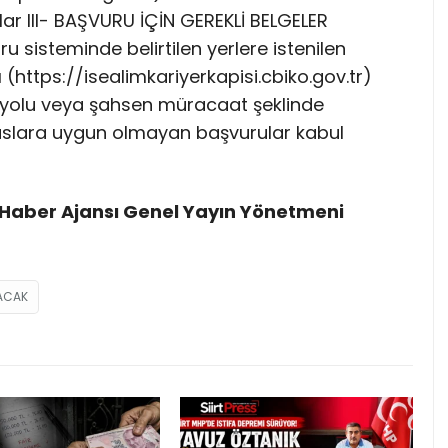
ar III- BAŞVURU İÇİN GEREKLİ BELGELER
ru sisteminde belirtilen yerlere istenilen
 (https://isealimkariyerkapisi.cbiko.gov.tr)
 yolu veya şahsen müracaat şeklinde
saslara uygun olmayan başvurular kabul
Haber Ajansı Genel Yayın Yönetmeni
NACAK