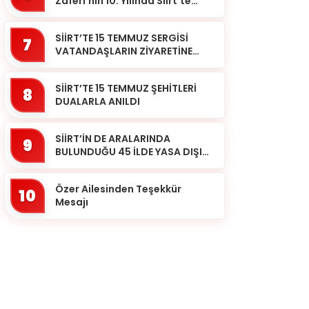
Zaferi’nin 10. Yılında Siirt’te
Selalar Okundu
SİİRT’TE 15 TEMMUZ SERGİSİ
7
VATANDAŞLARIN ZİYARETİNE
AÇILDI
SİİRT’TE 15 TEMMUZ ŞEHİTLERİ
8
DUALARLA ANILDI
SİİRT’İN DE ARALARINDA
9
BULUNDUĞU 45 İLDE YASA DIŞI
BAHİS OPERASYONU: 190
GÖZALTI
Özer Ailesinden Teşekkür
10
Mesajı