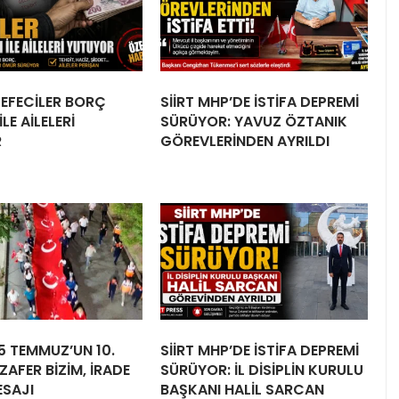
 TEFECİLER BORÇ
SİİRT MHP’DE İSTİFA DEPREMİ
LE AİLELERİ
SÜRÜYOR: YAVUZ ÖZTANIK
R
GÖREVLERİNDEN AYRILDI
15 TEMMUZ’UN 10.
SİİRT MHP’DE İSTİFA DEPREMİ
ZAFER BİZİM, İRADE
SÜRÜYOR: İL DİSİPLİN KURULU
ESAJI
BAŞKANI HALİL SARCAN