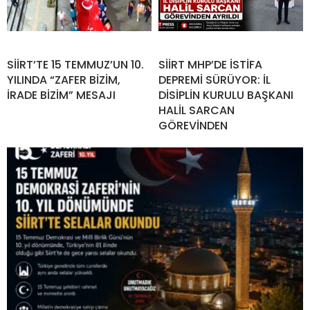
SİİRT’TE 15 TEMMUZ’UN 10.
SİİRT MHP’DE İSTİFA
YILINDA “ZAFER BİZİM,
DEPREMİ SÜRÜYOR: İL
İRADE BİZİM” MESAJI
DİSİPLİN KURULU BAŞKANI
HALİL SARCAN
GÖREVİNDEN