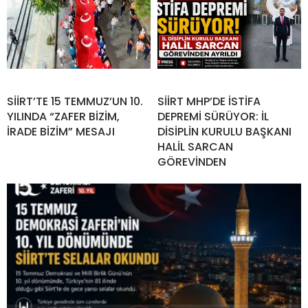
SİİRT’TE 15 TEMMUZ’UN 10.
SİİRT MHP’DE İSTİFA
YILINDA “ZAFER BİZİM,
DEPREMİ SÜRÜYOR: İL
İRADE BİZİM” MESAJI
DİSİPLİN KURULU BAŞKANI
HALİL SARCAN
GÖREVİNDEN