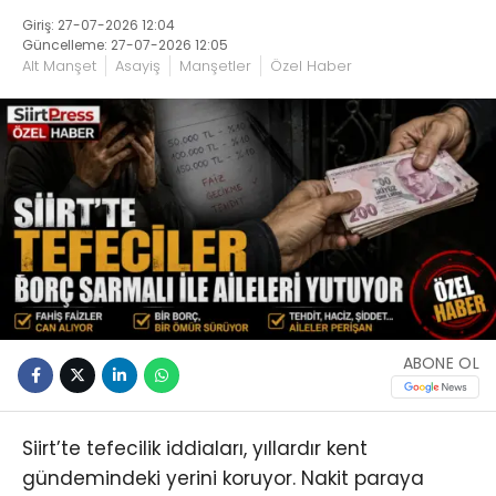
Giriş: 27-07-2026 12:04
Güncelleme: 27-07-2026 12:05
Alt Manşet
Asayiş
Manşetler
Özel Haber
ABONE OL
Siirt’te tefecilik iddiaları, yıllardır kent
gündemindeki yerini koruyor. Nakit paraya