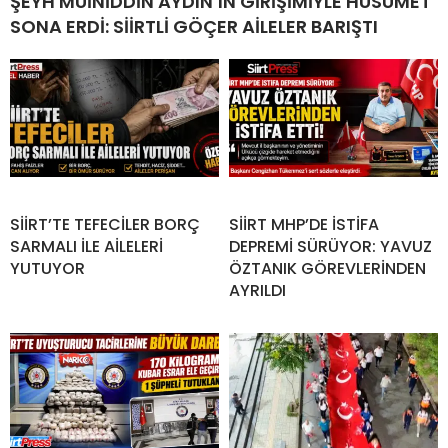
ŞEYH MUİNİDDİN AYDIN’IN GİRİŞİMİYLE HUSUMET
SONA ERDİ: SİİRTLİ GÖÇER AİLELER BARIŞTI
SİİRT’TE TEFECİLER BORÇ
SİİRT MHP’DE İSTİFA
SARMALI İLE AİLELERİ
DEPREMİ SÜRÜYOR: YAVUZ
YUTUYOR
ÖZTANIK GÖREVLERİNDEN
AYRILDI