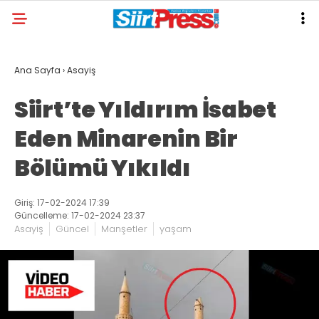
Ana Sayfa
›
Asayiş
Siirt’te Yıldırım İsabet
Eden Minarenin Bir
Bölümü Yıkıldı
Giriş: 17-02-2024 17:39
Güncelleme: 17-02-2024 23:37
Asayiş
Güncel
Manşetler
yaşam