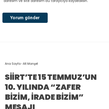
adresim ve site adresim bu tarayıcıya kaydedilsin.
Ana Sayfa
›
Alt Manşet
SİİRT’TE 15 TEMMUZ’UN
10. YILINDA “ZAFER
BİZİM, İRADE BİZİM”
MESAJI