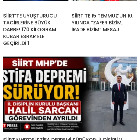
SİİRT’TE UYUŞTURUCU
SİİRT’TE 15 TEMMUZ’UN 10.
TACİRLERİNE BÜYÜK
YILINDA “ZAFER BİZİM,
DARBE! 170 KİLOGRAM
İRADE BİZİM” MESAJI
KUBAR ESRAR ELE
GEÇİRİLDİ 1
SİİRT MHP’DE İSTİFA DEPREMİ SÜRÜYOR: İL DİSİPLİN