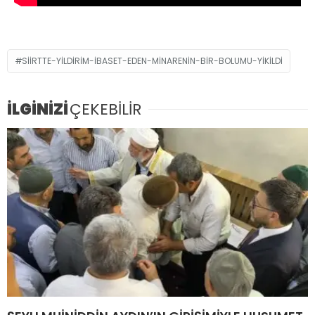
SIIRTTE-YILDIRIM-IBASET-EDEN-MINARENIN-BIR-BOLUMU-YIKILDI
İLGİNİZİ
ÇEKEBİLİR