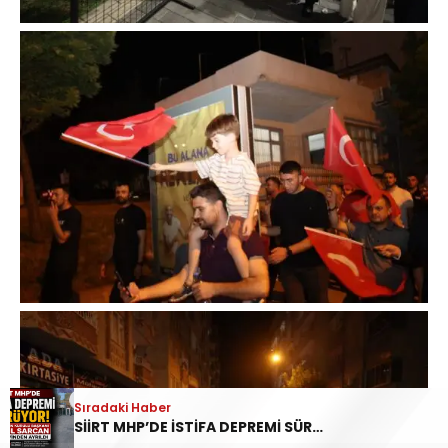
Sıradaki Haber
SİİRT MHP’DE İSTİFA DEPREMİ SÜRÜYOR: İL DİSİPLİN KURULU BAŞKANI HALİL SARCAN GÖREVİNDEN AYRILDI