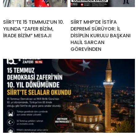
SİİRT’TE 15 TEMMUZ’UN 10.
SİİRT MHP’DE İSTİFA
YILINDA “ZAFER BİZİM,
DEPREMİ SÜRÜYOR: İL
İRADE BİZİM” MESAJI
DİSİPLİN KURULU BAŞKANI
HALİL SARCAN
GÖREVİNDEN