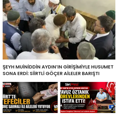
ŞEYH MUİNİDDİN AYDIN’IN GİRİŞİMİYLE HUSUMET
SONA ERDİ: SİİRTLİ GÖÇER AİLELER BARIŞTI