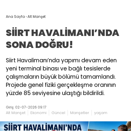
Ana Sayfa
›
Alt Manşet
SİİRT HAVALİMANI’NDA
SONA DOĞRU!
Siirt Havalimanı’nda yapımı devam eden
yeni terminal binası ve bağlı tesislerde
çalışmaların büyük bölümü tamamlandı.
Projede genel fiziki gerçekleşme oranının
yüzde 85 seviyesine ulaştığı bildirildi.
Giriş: 02-07-2026 09:17
Alt Manşet
Ekonomi
Güncel
Manşetler
yaşam