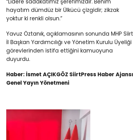
“Lidere sadakatimiz şerefimizdir. Benim
hayatım dümdüz bir Ülkücü çizgidir; zikzak
yoktur ki renkli olsun.”
Yavuz Öztanık, açıklamasının sonunda MHP Siirt
İl Başkan Yardımcılığı ve Yönetim Kurulu Üyeliği
görevlerinden istifa ettiğini kamuoyuna
duyurdu.
Haber: İsmet AÇIKGÖZ SiirtPress Haber Ajansı
Genel Yayın Yönetmeni