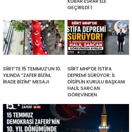
KUBAR ESRAR ELE
GEÇİRİLDİ 1
SİİRT’TE 15 TEMMUZ’UN 10.
SİİRT MHP’DE İSTİFA
YILINDA “ZAFER BİZİM,
DEPREMİ SÜRÜYOR: İL
İRADE BİZİM” MESAJI
DİSİPLİN KURULU BAŞKANI
HALİL SARCAN
GÖREVİNDEN