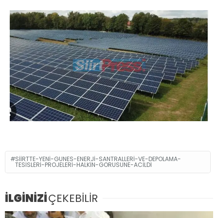
SIIRTTE-YENI-GUNES-ENERJI-SANTRALLERI-VE-DEPOLAMA-
TESISLERI-PROJELERI-HALKIN-GORUSUNE-ACILDI
İLGİNİZİ
ÇEKEBİLİR