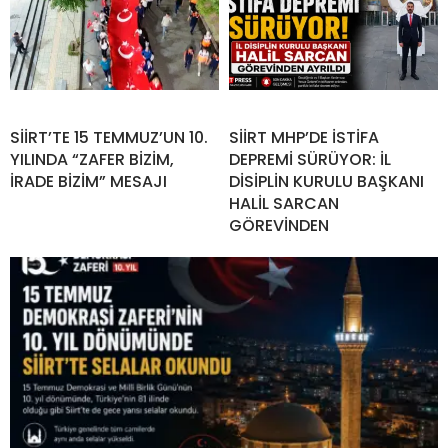
SİİRT’TE 15 TEMMUZ’UN 10.
SİİRT MHP’DE İSTİFA
YILINDA “ZAFER BİZİM,
DEPREMİ SÜRÜYOR: İL
İRADE BİZİM” MESAJI
DİSİPLİN KURULU BAŞKANI
HALİL SARCAN
GÖREVİNDEN