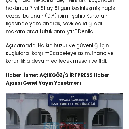
çalışmalar neticesinde; “Hırsızlık” suçundan
hakkında 7 yıl 61 ay 81 gün kesinleşmiş hapis
cezası bulunan (D.Y) isimli şahıs Kurtalan
ilçesinde yakalanarak, sevk edildiği adli
makamlarca tutuklanmıştır.” Denildi.
Açıklamada, Halkın huzur ve güvenliği için
suçlulara karşı mücadeleye azim, inanç ve
kararlılıkla devam edilecek mesajı verildi.
Haber: İsmet AÇIKGÖZ/SİİRTPRESS Haber
Ajansı Genel Yayın Yönetmeni