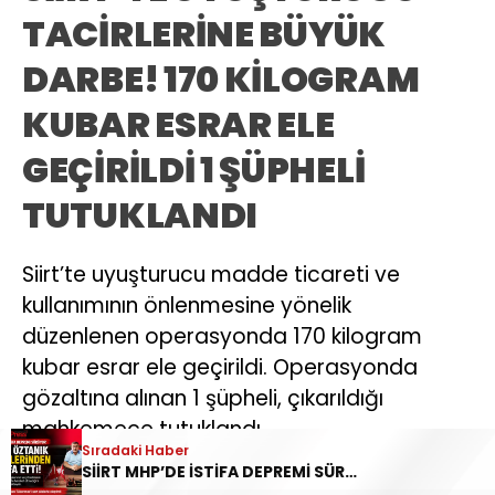
TACİRLERİNE BÜYÜK
DARBE! 170 KİLOGRAM
KUBAR ESRAR ELE
GEÇİRİLDİ 1 ŞÜPHELİ
TUTUKLANDI
Siirt’te uyuşturucu madde ticareti ve
kullanımının önlenmesine yönelik
düzenlenen operasyonda 170 kilogram
kubar esrar ele geçirildi. Operasyonda
gözaltına alınan 1 şüpheli, çıkarıldığı
mahkemece tutuklandı.
Sıradaki Haber
SİİRT MHP’DE İSTİFA DEPREMİ SÜRÜYOR: YAVUZ ÖZTANIK GÖREVLERİNDEN AYRILDI
Giriş: 20-07-2026 09:28