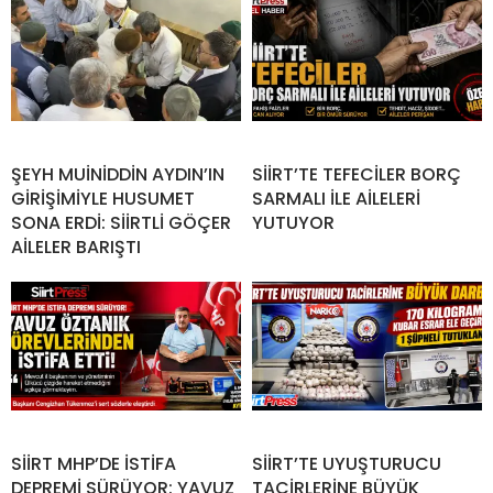
ŞEYH MUİNİDDİN AYDIN’IN
SİİRT’TE TEFECİLER BORÇ
GİRİŞİMİYLE HUSUMET
SARMALI İLE AİLELERİ
SONA ERDİ: SİİRTLİ GÖÇER
YUTUYOR
AİLELER BARIŞTI
SİİRT MHP’DE İSTİFA
SİİRT’TE UYUŞTURUCU
DEPREMİ SÜRÜYOR: YAVUZ
TACİRLERİNE BÜYÜK