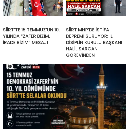
SİİRT’TE 15 TEMMUZ’UN 10.
SİİRT MHP’DE İSTİFA
YILINDA “ZAFER BİZİM,
DEPREMİ SÜRÜYOR: İL
İRADE BİZİM” MESAJI
DİSİPLİN KURULU BAŞKANI
HALİL SARCAN
GÖREVİNDEN