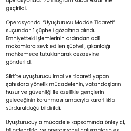
operasyonda, 170 kilogram kubar esrar ele
geçirildi.
Operasyonda, “Uyuşturucu Madde Ticareti”
suçundan 1 şüpheli gözaltına alındı.
Emniyetteki işlemlerinin ardından adli
makamlara sevk edilen şüpheli, çıkarıldığı
mahkemece tutuklanarak cezaevine
gönderildi.
Siirt’te uyuşturucu imal ve ticareti yapan
şahıslara yönelik mücadelenin, vatandaşların
huzur ve güvenliği ile özellikle gençlerin
geleceğinin korunması amacıyla kararlılıkla
sürdürüldüğü bildirildi.
Uyuşturucuyla mücadele kapsamında önleyici,
bilinçlendirici ve operasyonel çalışmaların eş