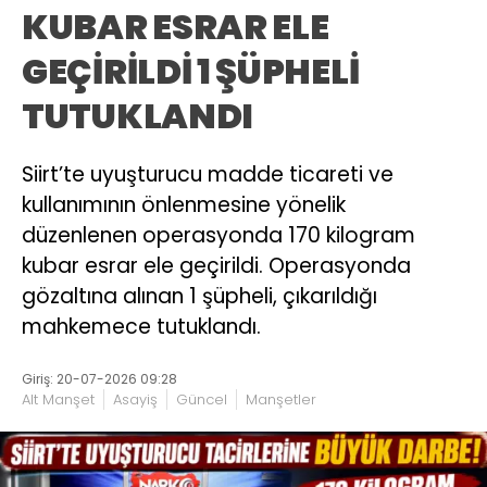
KUBAR ESRAR ELE
GEÇİRİLDİ 1 ŞÜPHELİ
TUTUKLANDI
Siirt’te uyuşturucu madde ticareti ve
kullanımının önlenmesine yönelik
düzenlenen operasyonda 170 kilogram
kubar esrar ele geçirildi. Operasyonda
gözaltına alınan 1 şüpheli, çıkarıldığı
mahkemece tutuklandı.
Giriş: 20-07-2026 09:28
Alt Manşet
Asayiş
Güncel
Manşetler