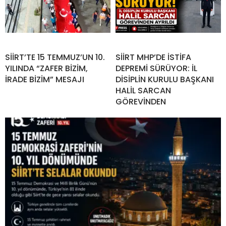
SİİRT’TE 15 TEMMUZ’UN 10.
SİİRT MHP’DE İSTİFA
YILINDA “ZAFER BİZİM,
DEPREMİ SÜRÜYOR: İL
İRADE BİZİM” MESAJI
DİSİPLİN KURULU BAŞKANI
HALİL SARCAN
GÖREVİNDEN