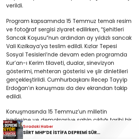
verildi.
Program kapsamında 15 Temmuz temalı resim
ve fotoğraf sergisi ziyaret edilirken, “Şehitleri
Sancak Koşusu”nun ardından ay yıldızlı sancak
Vali Kızılkaya’ya teslim edildi. Kızlar Tepesi
Sosyal Tesisleri’nde devam eden programda
Kur’an-ı Kerim tilaveti, dualar, sinevizyon
gösterimi, mehteran gösterisi ve şiir dinletileri
gerçekleştirildi. Cumhurbaşkanı Recep Tayyip
Erdoğan’ın konuşması da dev ekrandan takip
edildi.
Konuşmasında 15 Temmuz’un milletin
iradesine ve demokrasiye sahip çıktığı tarihi bir
Sıradaki Haber
dönüm noktası olduğunu vurgulayan Vali
SİİRT MHP’DE İSTİFA DEPREMİ SÜRÜYOR: İL DİSİPLİN KURULU BAŞKANI HALİL SARCAN GÖREVİNDEN AYRILDI
Kızılkaya, Türk milletinin darbecilere geçit