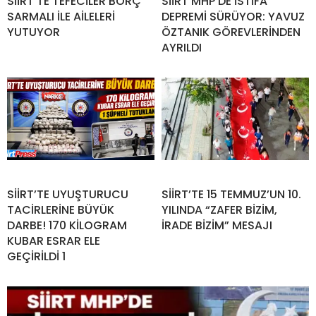
SİİRT’TE TEFECİLER BORÇ
SİİRT MHP’DE İSTİFA
SARMALI İLE AİLELERİ
DEPREMİ SÜRÜYOR: YAVUZ
YUTUYOR
ÖZTANIK GÖREVLERİNDEN
AYRILDI
SİİRT’TE UYUŞTURUCU
SİİRT’TE 15 TEMMUZ’UN 10.
TACİRLERİNE BÜYÜK
YILINDA “ZAFER BİZİM,
DARBE! 170 KİLOGRAM
İRADE BİZİM” MESAJI
KUBAR ESRAR ELE
GEÇİRİLDİ 1