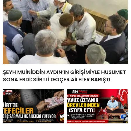
ŞEYH MUİNİDDİN AYDIN’IN GİRİŞİMİYLE HUSUMET
SONA ERDİ: SİİRTLİ GÖÇER AİLELER BARIŞTI