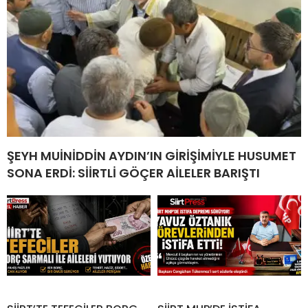
ŞEYH MUİNİDDİN AYDIN’IN GİRİŞİMİYLE HUSUMET
SONA ERDİ: SİİRTLİ GÖÇER AİLELER BARIŞTI