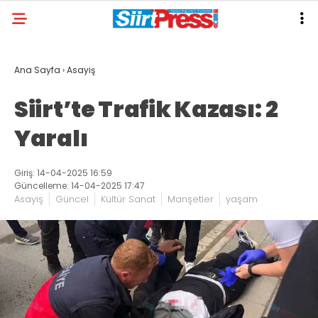
Ana Sayfa
›
Asayiş
Siirt’te Trafik Kazası: 2
Yaralı
Giriş: 14-04-2025 16:59
Güncelleme: 14-04-2025 17:47
Asayiş
Güncel
Kültür Sanat
Manşetler
yaşam