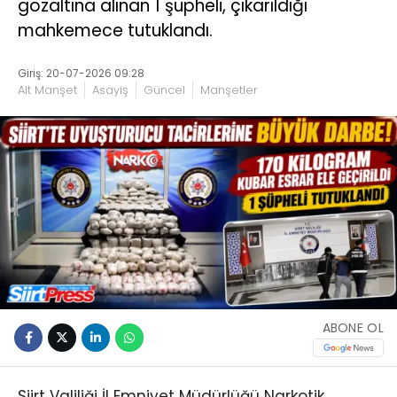
gözaltına alınan 1 şüpheli, çıkarıldığı
mahkemece tutuklandı.
Giriş: 20-07-2026 09:28
Alt Manşet
Asayiş
Güncel
Manşetler
ABONE OL
Siirt Valiliği İl Emniyet Müdürlüğü Narkotik