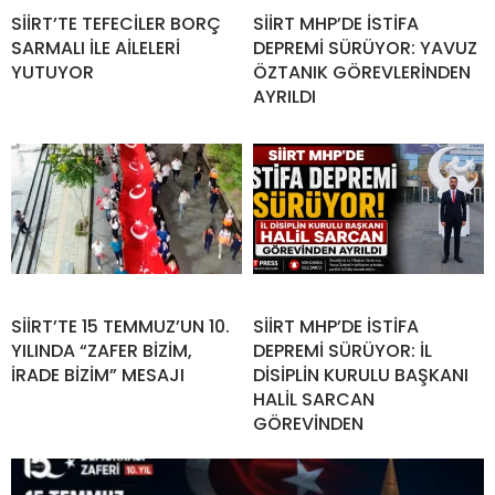
SİİRT’TE TEFECİLER BORÇ
SİİRT MHP’DE İSTİFA
SARMALI İLE AİLELERİ
DEPREMİ SÜRÜYOR: YAVUZ
YUTUYOR
ÖZTANIK GÖREVLERİNDEN
AYRILDI
SİİRT’TE 15 TEMMUZ’UN 10.
SİİRT MHP’DE İSTİFA
YILINDA “ZAFER BİZİM,
DEPREMİ SÜRÜYOR: İL
İRADE BİZİM” MESAJI
DİSİPLİN KURULU BAŞKANI
HALİL SARCAN
GÖREVİNDEN