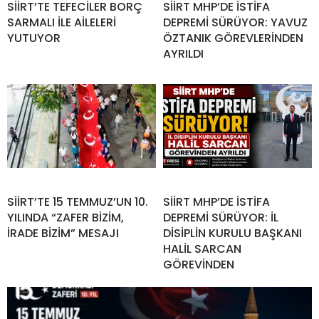
SİİRT’TE TEFECİLER BORÇ
SİİRT MHP’DE İSTİFA
SARMALI İLE AİLELERİ
DEPREMİ SÜRÜYOR: YAVUZ
YUTUYOR
ÖZTANIK GÖREVLERİNDEN
AYRILDI
SİİRT’TE 15 TEMMUZ’UN 10.
SİİRT MHP’DE İSTİFA
YILINDA “ZAFER BİZİM,
DEPREMİ SÜRÜYOR: İL
İRADE BİZİM” MESAJI
DİSİPLİN KURULU BAŞKANI
HALİL SARCAN
GÖREVİNDEN