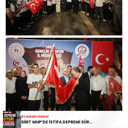
Sıradaki Haber
SİİRT MHP’DE İSTİFA DEPREMİ SÜRÜYOR: İL DİSİPLİN KURULU BAŞKANI HALİL SARCAN GÖREVİNDEN AYRILDI