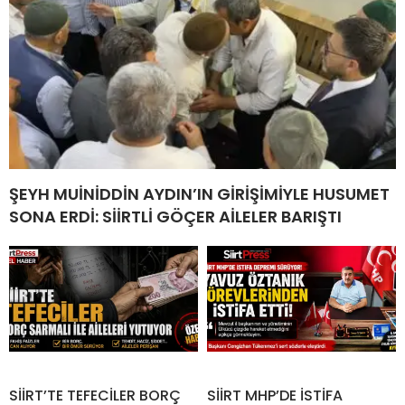
ŞEYH MUİNİDDİN AYDIN’IN GİRİŞİMİYLE HUSUMET
SONA ERDİ: SİİRTLİ GÖÇER AİLELER BARIŞTI
SİİRT’TE TEFECİLER BORÇ
SİİRT MHP’DE İSTİFA