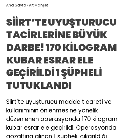
Ana Sayfa
›
Alt Manşet
SİİRT’TE UYUŞTURUCU
TACİRLERİNE BÜYÜK
DARBE! 170 KİLOGRAM
KUBAR ESRAR ELE
GEÇİRİLDİ 1 ŞÜPHELİ
TUTUKLANDI
Siirt’te uyuşturucu madde ticareti ve
kullanımının önlenmesine yönelik
düzenlenen operasyonda 170 kilogram
kubar esrar ele geçirildi. Operasyonda
gözaltına alınan 1 şüpheli, çıkarıldığı