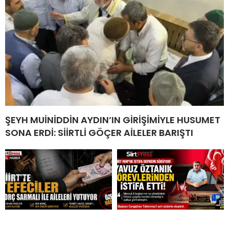
ŞEYH MUİNİDDİN AYDIN’IN GİRİŞİMİYLE HUSUMET
SONA ERDİ: SİİRTLİ GÖÇER AİLELER BARIŞTI