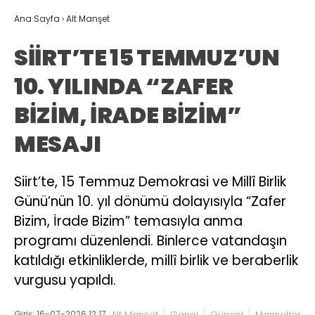
Ana Sayfa
›
Alt Manşet
SİİRT’TE 15 TEMMUZ’UN
10. YILINDA “ZAFER
BİZİM, İRADE BİZİM”
MESAJI
Siirt’te, 15 Temmuz Demokrasi ve Millî Birlik
Günü’nün 10. yıl dönümü dolayısıyla “Zafer
Bizim, İrade Bizim” temasıyla anma
programı düzenlendi. Binlerce vatandaşın
katıldığı etkinliklerde, millî birlik ve beraberlik
vurgusu yapıldı.
Giriş: 16-07-2026 12:17
Alt Manşet
Genel
Güncel
Manşetler