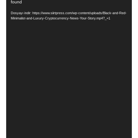
found
oynatıcı
Dosyayı indir: https://www.siirtpress.com/wp-content/uploads/Black-and-Red-
Minimalist-and-Luxury-Cryptocurrency-News-Your-Story.mp4?_=1