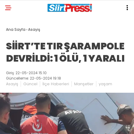
Ana Sayfa
›
Asayiş
SİİRT’TE TIR ŞARAMPOLE
DEVRİLDİ: 1 ÖLÜ, 1 YARALI
Giriş: 22-05-2024 15:10
Güncelleme: 22-05-2024 19:18
Asayiş
Güncel
İlçe Haberleri
Manşetler
yaşam