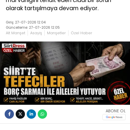
mal varlığını tehdit eden ciddi bir sorun
olarak tartışılmaya devam ediyor.
Giriş: 27-07-2026 12:04
Güncelleme: 27-07-2026 12:05
Alt Manşet
Asayiş
Manşetler
Özel Haber
ABONE OL