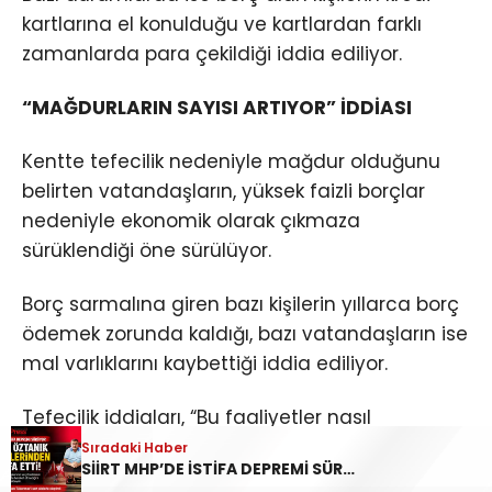
kartlarına el konulduğu ve kartlardan farklı
zamanlarda para çekildiği iddia ediliyor.
“MAĞDURLARIN SAYISI ARTIYOR” İDDİASI
Kentte tefecilik nedeniyle mağdur olduğunu
belirten vatandaşların, yüksek faizli borçlar
nedeniyle ekonomik olarak çıkmaza
sürüklendiği öne sürülüyor.
Borç sarmalına giren bazı kişilerin yıllarca borç
ödemek zorunda kaldığı, bazı vatandaşların ise
mal varlıklarını kaybettiği iddia ediliyor.
Tefecilik iddiaları, “Bu faaliyetler nasıl
yürütülüyor, mağdurlar neden zamanında
Sıradaki Haber
SİİRT MHP’DE İSTİFA DEPREMİ SÜRÜYOR: YAVUZ ÖZTANIK GÖREVLERİNDEN AYRILDI
korunamıyor ve bu yapılarla mücadelede