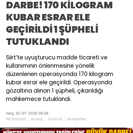
DARBE! 170 KİLOGRAM
KUBAR ESRAR ELE
GEÇİRİLDİ 1 ŞÜPHELİ
TUTUKLANDI
Siirt’te uyuşturucu madde ticareti ve
kullanımının önlenmesine yönelik
düzenlenen operasyonda 170 kilogram
kubar esrar ele geçirildi. Operasyonda
gözaltına alınan 1 şüpheli, çıkarıldığı
mahkemece tutuklandı.
Giriş: 20-07-2026 09:28
Alt Manşet
Asayiş
Güncel
Manşetler