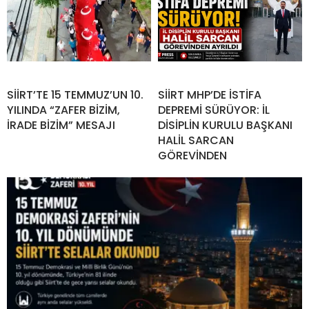
SİİRT’TE 15 TEMMUZ’UN 10.
SİİRT MHP’DE İSTİFA
YILINDA “ZAFER BİZİM,
DEPREMİ SÜRÜYOR: İL
İRADE BİZİM” MESAJI
DİSİPLİN KURULU BAŞKANI
HALİL SARCAN
GÖREVİNDEN