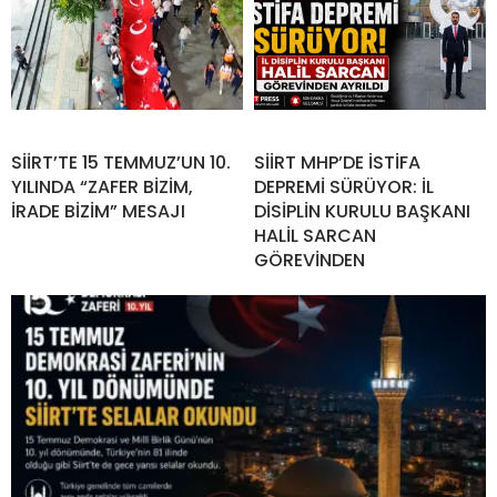
SİİRT’TE 15 TEMMUZ’UN 10.
SİİRT MHP’DE İSTİFA
YILINDA “ZAFER BİZİM,
DEPREMİ SÜRÜYOR: İL
İRADE BİZİM” MESAJI
DİSİPLİN KURULU BAŞKANI
HALİL SARCAN
GÖREVİNDEN