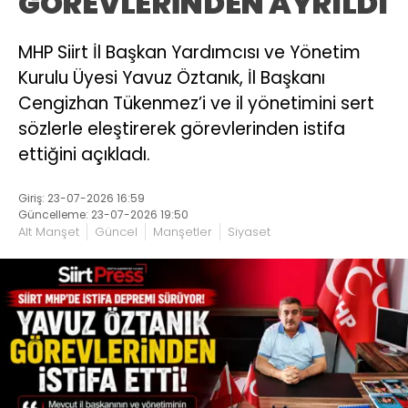
GÖREVLERİNDEN AYRILDI
MHP Siirt İl Başkan Yardımcısı ve Yönetim
Kurulu Üyesi Yavuz Öztanık, İl Başkanı
Cengizhan Tükenmez’i ve il yönetimini sert
sözlerle eleştirerek görevlerinden istifa
ettiğini açıkladı.
Giriş: 23-07-2026 16:59
Güncelleme: 23-07-2026 19:50
Alt Manşet
Güncel
Manşetler
Siyaset