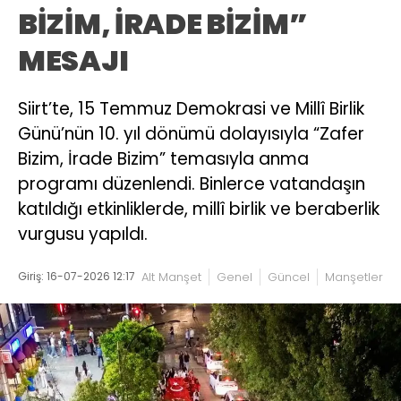
BİZİM, İRADE BİZİM”
MESAJI
Siirt’te, 15 Temmuz Demokrasi ve Millî Birlik
Günü’nün 10. yıl dönümü dolayısıyla “Zafer
Bizim, İrade Bizim” temasıyla anma
programı düzenlendi. Binlerce vatandaşın
katıldığı etkinliklerde, millî birlik ve beraberlik
vurgusu yapıldı.
Giriş: 16-07-2026 12:17
Alt Manşet
Genel
Güncel
Manşetler