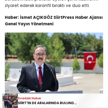
ziyaret ederek karanfil bıraktı ve dua etti.
Haber: İsmet AÇIKGÖZ SiirtPress Haber Ajansı
Genel Yayın Yönetmeni
Sıradaki Haber
SİİRT’İN DE ARALARINDA BULUNDUĞU 45 İLDE YASA DIŞI BAHİS OPERASYONU: 190 GÖZALTI