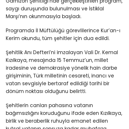
Garnizon Şehitliği’nde gerçekleştirilen program,
saygı duruşunda bulunulması ve İstiklal
Marşı’nın okunmasıyla başladı.
Programda İl Müftülüğü görevlilerince Kur’an-ı
Kerim okundu, tüm şehitler için dua edildi.
Şehitlik Anı Defteri’ni imzalayan Vali Dr. Kemal
Kızılkaya, mesajında 15 Temmuz’un, millet
iradesine ve demokrasiye yönelik hain darbe
girişiminin, Türk milletinin cesareti, inancı ve
vatan sevgisiyle bertaraf edildiği tarihi bir
dönüm noktası olduğunu belirtti.
Şehitlerin canları pahasına vatanın
bağımsızlığını koruduğunu ifade eden Kızılkaya,
birlik ve beraberlik ruhuyla emanet edilen
kutsal vatanın sonsuza kadar muhafaza