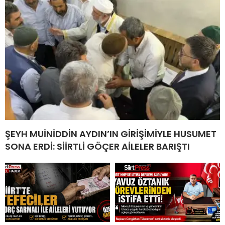
ŞEYH MUİNİDDİN AYDIN’IN GİRİŞİMİYLE HUSUMET
SONA ERDİ: SİİRTLİ GÖÇER AİLELER BARIŞTI