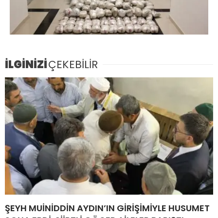
İLGİNİZİ
ÇEKEBİLİR
ŞEYH MUİNİDDİN AYDIN’IN GİRİŞİMİYLE HUSUMET