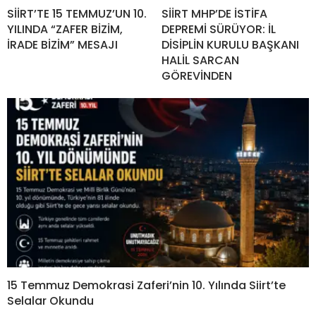
SİİRT’TE 15 TEMMUZ’UN 10.
SİİRT MHP’DE İSTİFA
YILINDA “ZAFER BİZİM,
DEPREMİ SÜRÜYOR: İL
İRADE BİZİM” MESAJI
DİSİPLİN KURULU BAŞKANI
HALİL SARCAN
GÖREVİNDEN
15 Temmuz Demokrasi Zaferi’nin 10. Yılında Siirt’te
Selalar Okundu