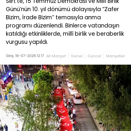
Siirt’te, 15 Temmuz Demokrasi ve Millî Birlik
Günü’nün 10. yıl dönümü dolayısıyla “Zafer
Bizim, İrade Bizim” temasıyla anma
programı düzenlendi. Binlerce vatandaşın
katıldığı etkinliklerde, millî birlik ve beraberlik
vurgusu yapıldı.
Giriş: 16-07-2026 12:17
Alt Manşet
Genel
Güncel
Manşetler