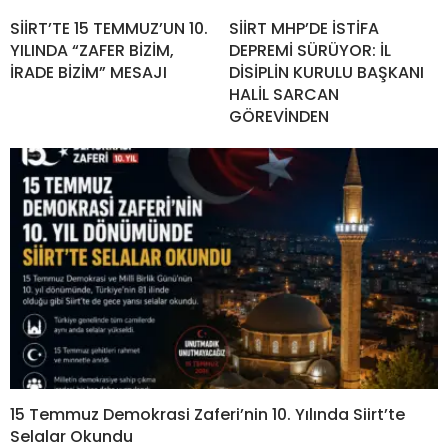
SİİRT’TE 15 TEMMUZ’UN 10.
SİİRT MHP’DE İSTİFA
YILINDA “ZAFER BİZİM,
DEPREMİ SÜRÜYOR: İL
İRADE BİZİM” MESAJI
DİSİPLİN KURULU BAŞKANI
HALİL SARCAN
GÖREVİNDEN
15 Temmuz Demokrasi Zaferi’nin 10. Yılında Siirt’te
Selalar Okundu