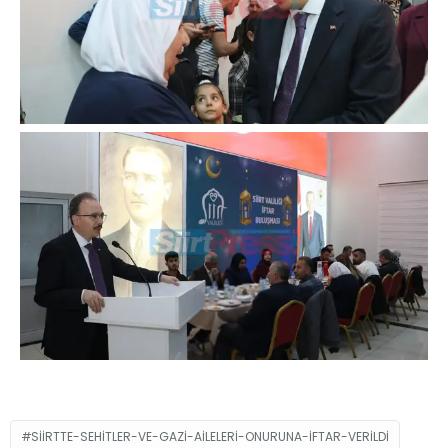
SIIRTTE-SEHITLER-VE-GAZI-AILELERI-ONURUNA-IFTAR-VERILDI