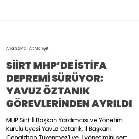
Ana Sayfa
›
Alt Manşet
SİİRT MHP’DE İSTİFA
DEPREMİ SÜRÜYOR:
YAVUZ ÖZTANIK
GÖREVLERİNDEN AYRILDI
MHP Siirt İl Başkan Yardımcısı ve Yönetim
Kurulu Üyesi Yavuz Öztanık, İl Başkanı
Cengizhan Tükenmez’i ve il yönetimini sert