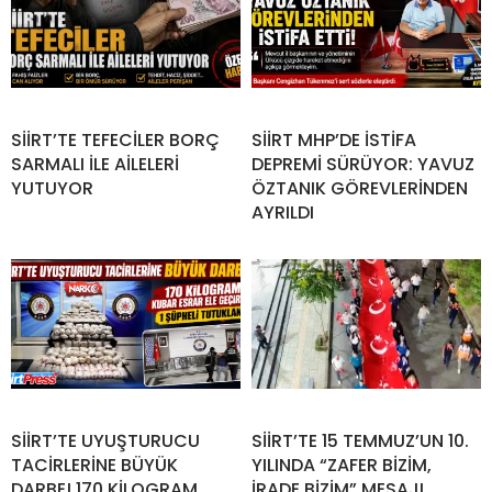
SİİRT’TE TEFECİLER BORÇ
SİİRT MHP’DE İSTİFA
SARMALI İLE AİLELERİ
DEPREMİ SÜRÜYOR: YAVUZ
YUTUYOR
ÖZTANIK GÖREVLERİNDEN
AYRILDI
SİİRT’TE UYUŞTURUCU
SİİRT’TE 15 TEMMUZ’UN 10.
TACİRLERİNE BÜYÜK
YILINDA “ZAFER BİZİM,
DARBE! 170 KİLOGRAM
İRADE BİZİM” MESAJI