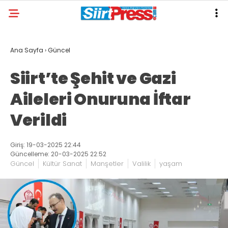
Ana Sayfa
›
Güncel
Siirt’te Şehit ve Gazi
Aileleri Onuruna İftar
Verildi
Giriş: 19-03-2025 22:44
Güncelleme: 20-03-2025 22:52
Güncel
Kültür Sanat
Manşetler
Valilik
yaşam