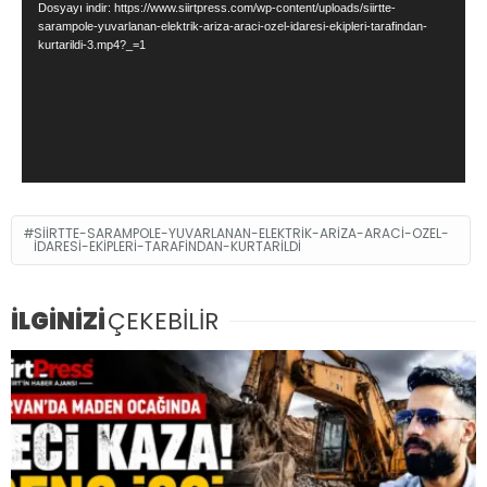
Dosyayı indir: https://www.siirtpress.com/wp-content/uploads/siirtte-
sarampole-yuvarlanan-elektrik-ariza-araci-ozel-idaresi-ekipleri-tarafindan-
kurtarildi-3.mp4?_=1
SIIRTTE-SARAMPOLE-YUVARLANAN-ELEKTRIK-ARIZA-ARACI-OZEL-
IDARESI-EKIPLERI-TARAFINDAN-KURTARILDI
İLGİNİZİ
ÇEKEBİLİR