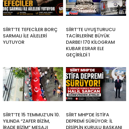
SİİRT’TE TEFECİLER BORÇ
SİİRT’TE UYUŞTURUCU
SARMALI İLE AİLELERİ
TACİRLERİNE BÜYÜK
YUTUYOR
DARBE! 170 KİLOGRAM
KUBAR ESRAR ELE
GEÇİRİLDİ 1
SİİRT’TE 15 TEMMUZ’UN 10.
SİİRT MHP’DE İSTİFA
YILINDA “ZAFER BİZİM,
DEPREMİ SÜRÜYOR: İL
İRADE BİZİM” MESAJI
DİSİPLİN KURULU BAŞKANI