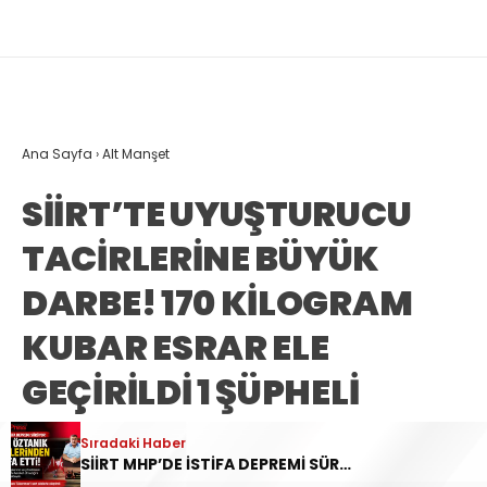
Ana Sayfa
›
Alt Manşet
SİİRT’TE UYUŞTURUCU
TACİRLERİNE BÜYÜK
DARBE! 170 KİLOGRAM
KUBAR ESRAR ELE
GEÇİRİLDİ 1 ŞÜPHELİ
TUTUKLANDI
Sıradaki Haber
SİİRT MHP’DE İSTİFA DEPREMİ SÜRÜYOR: YAVUZ ÖZTANIK GÖREVLERİNDEN AYRILDI