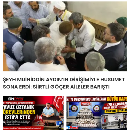
ŞEYH MUİNİDDİN AYDIN’IN GİRİŞİMİYLE HUSUMET
SONA ERDİ: SİİRTLİ GÖÇER AİLELER BARIŞTI