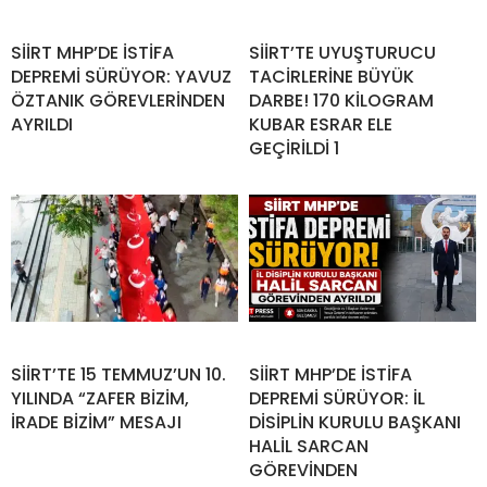
SİİRT MHP’DE İSTİFA
SİİRT’TE UYUŞTURUCU
DEPREMİ SÜRÜYOR: YAVUZ
TACİRLERİNE BÜYÜK
ÖZTANIK GÖREVLERİNDEN
DARBE! 170 KİLOGRAM
AYRILDI
KUBAR ESRAR ELE
GEÇİRİLDİ 1
SİİRT’TE 15 TEMMUZ’UN 10.
SİİRT MHP’DE İSTİFA
YILINDA “ZAFER BİZİM,
DEPREMİ SÜRÜYOR: İL
İRADE BİZİM” MESAJI
DİSİPLİN KURULU BAŞKANI
HALİL SARCAN
GÖREVİNDEN