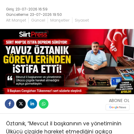
Giriş: 23-07-2026 16:59
Güncelleme: 23-07-2026 19:50
Alt Manşet
Güncel
Manşetler
Siyaset
ABONE OL
Öztanık, “Mevcut il başkanının ve yönetiminin
Ülkücü çizgide hareket etmediğini açıkça