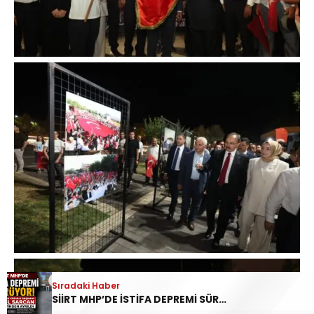
Sıradaki Haber
SİİRT MHP’DE İSTİFA DEPREMİ SÜRÜYOR: İL DİSİPLİN KURULU BAŞKANI HALİL SARCAN GÖREVİNDEN AYRILDI