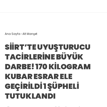
Ana Sayfa
›
Alt Manşet
SİİRT’TE UYUŞTURUCU
TACİRLERİNE BÜYÜK
DARBE! 170 KİLOGRAM
KUBAR ESRAR ELE
GEÇİRİLDİ 1 ŞÜPHELİ
TUTUKLANDI