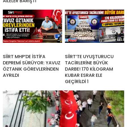
AİLELER BARIŞTI
SİİRT MHP’DE İSTİFA
SİİRT’TE UYUŞTURUCU
DEPREMİ SÜRÜYOR: YAVUZ
TACİRLERİNE BÜYÜK
ÖZTANIK GÖREVLERİNDEN
DARBE! 170 KİLOGRAM
AYRILDI
KUBAR ESRAR ELE
GEÇİRİLDİ 1