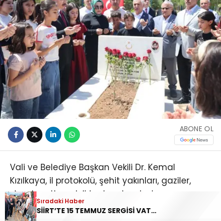
ABONE OL
Vali ve Belediye Başkan Vekili Dr. Kemal
Kızılkaya, il protokolü, şehit yakınları, gaziler,
siyasi parti ve sivil toplum kuruluşlarının
Sıradaki Haber
temsilcileri ile vatandaşların katılımıyla
SİİRT’TE 15 TEMMUZ SERGİSİ VATANDAŞLARIN ZİYARETİNE AÇILDI
Garnizon Şehitliği’nde gerçekleştirilen program,