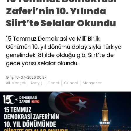
Zaferi’nin 10. Yılında
Siirt’te Selalar Okundu
15 Temmuz Demokrasi ve Millî Birlik
Günü’nün 10. yıl dönümü dolayısıyla Türkiye
genelindeki 81 ilde olduğu gibi Siirt’te de
gece yarısı selalar okundu.
Giriş: 16-07-2026 00:27
Alt Manşet
Asayiş
Genel
Güncel
Manşetler