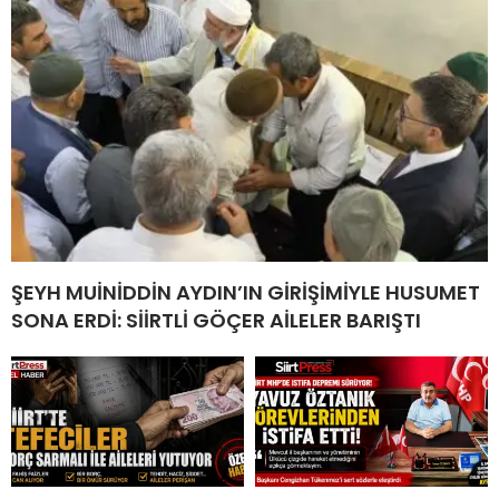
ŞEYH MUİNİDDİN AYDIN’IN GİRİŞİMİYLE HUSUMET
SONA ERDİ: SİİRTLİ GÖÇER AİLELER BARIŞTI