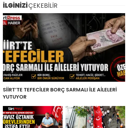
İLGİNİZİ
ÇEKEBİLİR
SİİRT’TE TEFECİLER BORÇ SARMALI İLE AİLELERİ
YUTUYOR