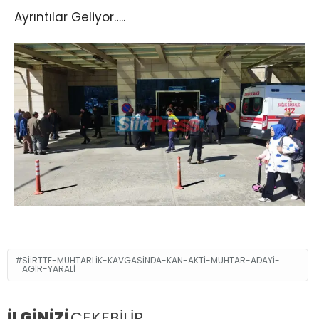
Ayrıntılar Geliyor…..
SIIRTTE-MUHTARLIK-KAVGASINDA-KAN-AKTI-MUHTAR-ADAYI-
AGIR-YARALI
İLGİNİZİ
ÇEKEBİLİR