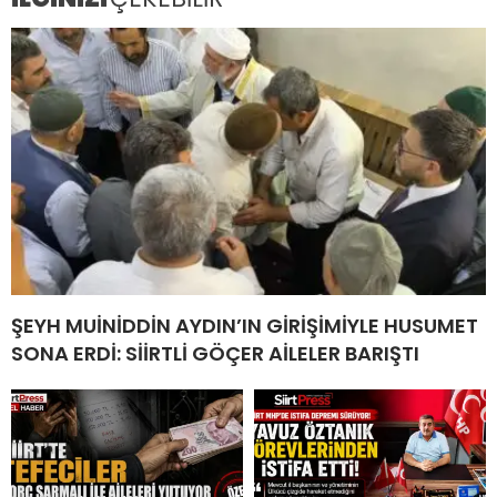
ŞEYH MUİNİDDİN AYDIN’IN GİRİŞİMİYLE HUSUMET
SONA ERDİ: SİİRTLİ GÖÇER AİLELER BARIŞTI