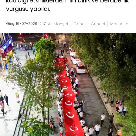
katıldığı etkinliklerde, millî birlik ve beraberlik
vurgusu yapıldı.
Giriş: 16-07-2026 12:17
Alt Manşet
Genel
Güncel
Manşetler