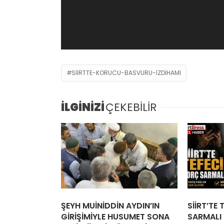
SIIRTTE-KORUCU-BASVURU-IZDIHAMI
İLGİNİZİ
ÇEKEBİLİR
ŞEYH MUİNİDDİN AYDIN’IN
SİİRT’TE
GİRİŞİMİYLE HUSUMET SONA
SARMALI İ