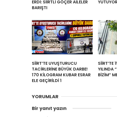
ERDİ: SİİRTLİ GÖÇER AİLELER
YUTUYO
BARIŞTI
SİİRT’TE UYUŞTURUCU
SİİRT’TE 
TACİRLERİNE BÜYÜK DARBE!
YILINDA “
170 KİLOGRAM KUBAR ESRAR
BİZİM” M
ELE GEÇİRİLDİ 1
YORUMLAR
Bir yanıt yazın