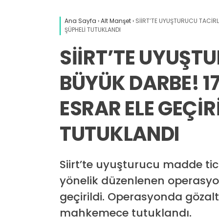
Ana Sayfa
›
Alt Manşet
›
SİİRT’TE UYUŞTURUCU TACİRL
ŞÜPHELİ TUTUKLANDI
SİİRT’TE UYUŞT
BÜYÜK DARBE! 1
ESRAR ELE GEÇİRİ
TUTUKLANDI
Siirt’te uyuşturucu madde ti
yönelik düzenlenen operasyo
geçirildi. Operasyonda gözaltı
mahkemece tutuklandı.