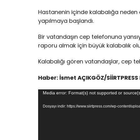
Hastanenin içinde kalabalığa neden 
yapılmaya başlandı.
Bir vatandaşın cep telefonuna yansı
raporu almak için büyük kalabalık ol
Kalabalığı gören vatandaşlar, cep te
Haber: İsmet AÇIKGÖZ/SİİRTPRESS 
Video
Media error: Format(s) not supported or source(s
oynatıcı
Dosyayı indir: https://www.siirtpress.com/wp-content/