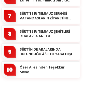
Zaferi’nin 10. Yılında Siirt’te
Selalar Okundu
SİİRT’TE 15 TEMMUZ SERGİSİ
7
VATANDAŞLARIN ZİYARETİNE
AÇILDI
SİİRT’TE 15 TEMMUZ ŞEHİTLERİ
8
DUALARLA ANILDI
SİİRT’İN DE ARALARINDA
9
BULUNDUĞU 45 İLDE YASA DIŞI
BAHİS OPERASYONU: 190
GÖZALTI
Özer Ailesinden Teşekkür
10
Mesajı