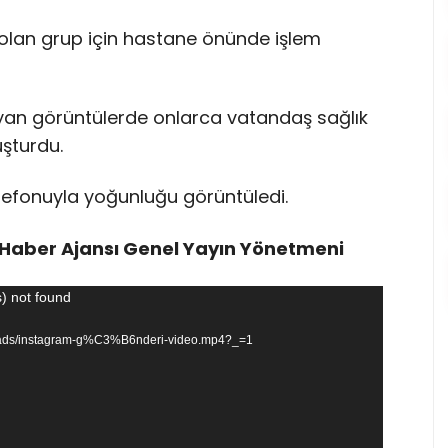
olan grup için hastane önünde işlem
yan görüntülerde onlarca vatandaş sağlık
uşturdu.
lefonuyla yoğunluğu görüntüledi.
Haber Ajansı Genel Yayın Yönetmeni
) not found
uploads/instagram-g%C3%B6nderi-video.mp4?_=1