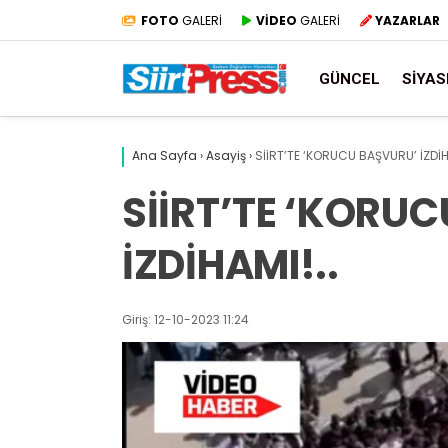
FOTO
GALERİ
VİDEO
GALERİ
YAZARLAR
GÜNCEL
SIYAS
Ana Sayfa
›
Asayiş
›
SİİRT’TE ‘KORUCU BAŞVURU’ İZDİH
SİİRT’TE ‘KORU
İZDİHAMI!..
Giriş: 12-10-2023 11:24