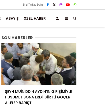
Bizi Takip Edin
R
ASAYIŞ
ÖZEL HABER
SON HABERLER
ŞEYH MUİNİDDİN AYDIN’IN GİRİŞİMİYLE
HUSUMET SONA ERDİ: SİİRTLİ GÖÇER
AİLELER BARIŞTI