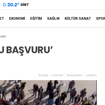
30.2
°
SIIRT
ET
EKONOMI
EĞITIM
SAĞLIK
KÜLTÜR SANAT
SPO
AMI!..
CU BAŞVURU’
Asayiş
Güncel
Manşetler
yaşam