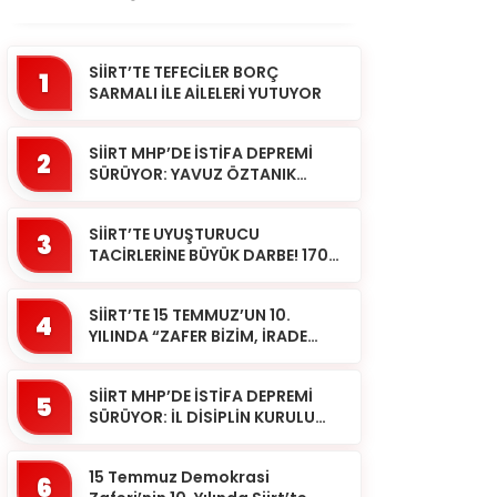
SİİRT’TE TEFECİLER BORÇ
1
SARMALI İLE AİLELERİ YUTUYOR
SİİRT MHP’DE İSTİFA DEPREMİ
2
SÜRÜYOR: YAVUZ ÖZTANIK
GÖREVLERİNDEN AYRILDI
SİİRT’TE UYUŞTURUCU
3
TACİRLERİNE BÜYÜK DARBE! 170
KİLOGRAM KUBAR ESRAR ELE
GEÇİRİLDİ 1 ŞÜPHELİ
SİİRT’TE 15 TEMMUZ’UN 10.
TUTUKLAND...
4
YILINDA “ZAFER BİZİM, İRADE
BİZİM” MESAJI
SİİRT MHP’DE İSTİFA DEPREMİ
5
SÜRÜYOR: İL DİSİPLİN KURULU
BAŞKANI HALİL SARCAN
GÖREVİNDEN AYRILDI
15 Temmuz Demokrasi
6