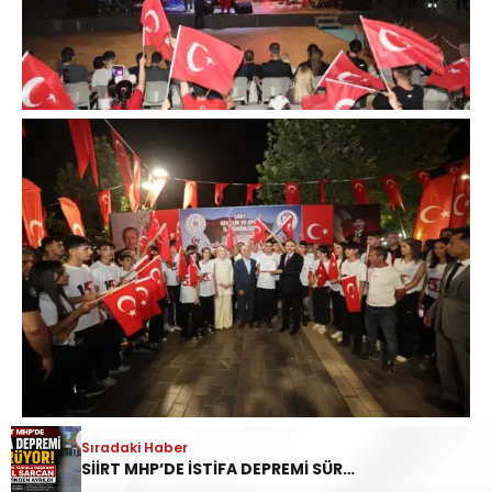
Sıradaki Haber
SİİRT MHP’DE İSTİFA DEPREMİ SÜRÜYOR: İL DİSİPLİN KURULU BAŞKANI HALİL SARCAN GÖREVİNDEN AYRILDI