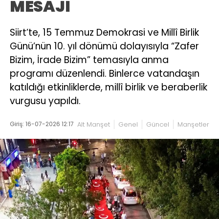
MESAJI
Siirt’te, 15 Temmuz Demokrasi ve Millî Birlik
Günü’nün 10. yıl dönümü dolayısıyla “Zafer
Bizim, İrade Bizim” temasıyla anma
programı düzenlendi. Binlerce vatandaşın
katıldığı etkinliklerde, millî birlik ve beraberlik
vurgusu yapıldı.
Giriş: 16-07-2026 12:17
Alt Manşet
Genel
Güncel
Manşetler