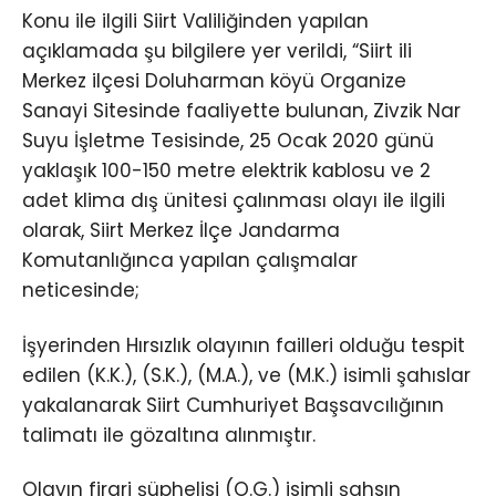
Konu ile ilgili Siirt Valiliğinden yapılan
açıklamada şu bilgilere yer verildi, “Siirt ili
Merkez ilçesi Doluharman köyü Organize
Sanayi Sitesinde faaliyette bulunan, Zivzik Nar
Suyu İşletme Tesisinde, 25 Ocak 2020 günü
yaklaşık 100-150 metre elektrik kablosu ve 2
adet klima dış ünitesi çalınması olayı ile ilgili
olarak, Siirt Merkez İlçe Jandarma
Komutanlığınca yapılan çalışmalar
neticesinde;
İşyerinden Hırsızlık olayının failleri olduğu tespit
edilen (K.K.), (S.K.), (M.A.), ve (M.K.) isimli şahıslar
yakalanarak Siirt Cumhuriyet Başsavcılığının
talimatı ile gözaltına alınmıştır.
Olayın firari şüphelisi (O.G.) isimli şahsın