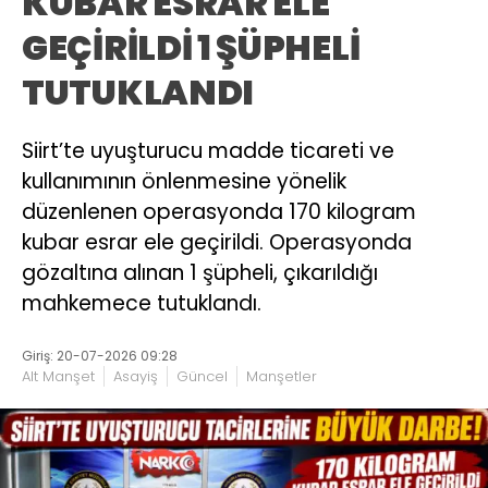
KUBAR ESRAR ELE
GEÇİRİLDİ 1 ŞÜPHELİ
TUTUKLANDI
Siirt’te uyuşturucu madde ticareti ve
kullanımının önlenmesine yönelik
düzenlenen operasyonda 170 kilogram
kubar esrar ele geçirildi. Operasyonda
gözaltına alınan 1 şüpheli, çıkarıldığı
mahkemece tutuklandı.
Giriş: 20-07-2026 09:28
Alt Manşet
Asayiş
Güncel
Manşetler