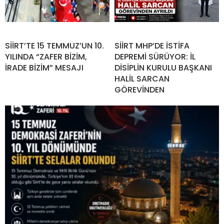
SİİRT’TE 15 TEMMUZ’UN 10.
SİİRT MHP’DE İSTİFA
YILINDA “ZAFER BİZİM,
DEPREMİ SÜRÜYOR: İL
İRADE BİZİM” MESAJI
DİSİPLİN KURULU BAŞKANI
HALİL SARCAN
GÖREVİNDEN