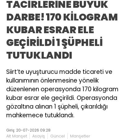
TACİRLERİNE BÜYÜK
DARBE! 170 KİLOGRAM
KUBAR ESRAR ELE
GEÇİRİLDİ 1 ŞÜPHELİ
TUTUKLANDI
Siirt’te uyuşturucu madde ticareti ve
kullanımının önlenmesine yönelik
düzenlenen operasyonda 170 kilogram
kubar esrar ele geçirildi. Operasyonda
gözaltına alınan 1 şüpheli, çıkarıldığı
mahkemece tutuklandı.
Giriş: 20-07-2026 09:28
Alt Manşet
Asayiş
Güncel
Manşetler