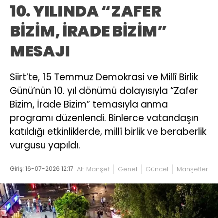
10. YILINDA “ZAFER
BİZİM, İRADE BİZİM”
MESAJI
Siirt’te, 15 Temmuz Demokrasi ve Millî Birlik
Günü’nün 10. yıl dönümü dolayısıyla “Zafer
Bizim, İrade Bizim” temasıyla anma
programı düzenlendi. Binlerce vatandaşın
katıldığı etkinliklerde, millî birlik ve beraberlik
vurgusu yapıldı.
Giriş: 16-07-2026 12:17
Alt Manşet
Genel
Güncel
Manşetler