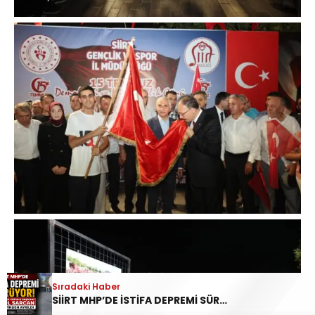
Sıradaki Haber
SİİRT MHP’DE İSTİFA DEPREMİ SÜRÜYOR: İL DİSİPLİN KURULU BAŞKANI HALİL SARCAN GÖREVİNDEN AYRILDI