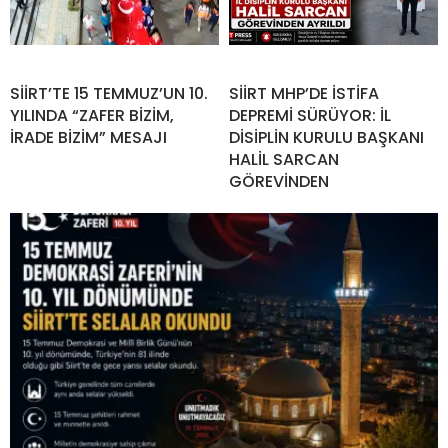
SİİRT’TE 15 TEMMUZ’UN 10.
SİİRT MHP’DE İSTİFA
YILINDA “ZAFER BİZİM,
DEPREMİ SÜRÜYOR: İL
İRADE BİZİM” MESAJI
DİSİPLİN KURULU BAŞKANI
HALİL SARCAN
GÖREVİNDEN