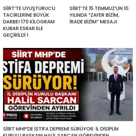
SİİRT’TE UYUŞTURUCU
SİİRT’TE 15 TEMMUZ’UN 10.
TACİRLERİNE BÜYÜK
YILINDA “ZAFER BİZİM,
DARBE! 170 KİLOGRAM
İRADE BİZİM” MESAJI
KUBAR ESRAR ELE
GEÇİRİLDİ 1
SİİRT MHP’DE İSTİFA DEPREMİ SÜRÜYOR: İL DİSİPLİN
KURULU BAŞKANI HALİL SARCAN GÖREVİNDEN