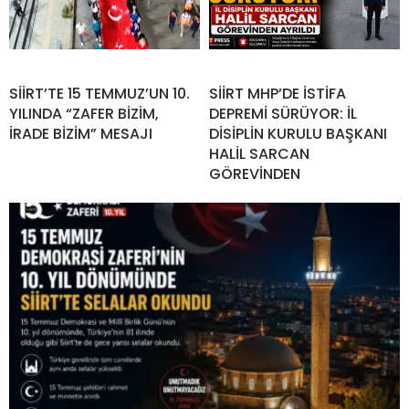
SİİRT’TE 15 TEMMUZ’UN 10.
SİİRT MHP’DE İSTİFA
YILINDA “ZAFER BİZİM,
DEPREMİ SÜRÜYOR: İL
İRADE BİZİM” MESAJI
DİSİPLİN KURULU BAŞKANI
HALİL SARCAN
GÖREVİNDEN