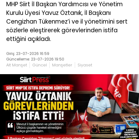
MHP Siirt İl Başkan Yardımcısı ve Yönetim
Kurulu Üyesi Yavuz Öztanık, İl Başkanı
Cengizhan Tükenmez’i ve il yönetimini sert
sözlerle eleştirerek görevlerinden istifa
ettiğini açıkladı.
Giriş: 23-07-2026 16:59
Güncelleme: 23-07-2026 19:50
Alt Manşet
Güncel
Manşetler
Siyaset