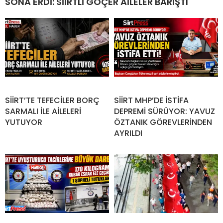
SONA ERDİ: SİİRTLİ GÖÇER AİLELER BARIŞTI
SİİRT’TE TEFECİLER BORÇ
SİİRT MHP’DE İSTİFA
SARMALI İLE AİLELERİ
DEPREMİ SÜRÜYOR: YAVUZ
YUTUYOR
ÖZTANIK GÖREVLERİNDEN
AYRILDI