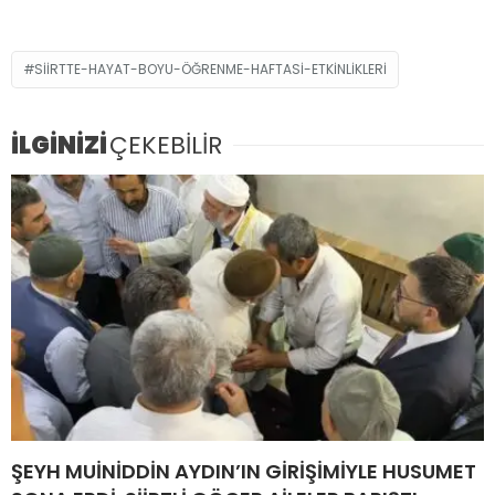
SIIRTTE-HAYAT-BOYU-ÖĞRENME-HAFTASI-ETKINLIKLERI
İLGİNİZİ
ÇEKEBİLİR
ŞEYH MUİNİDDİN AYDIN’IN GİRİŞİMİYLE HUSUMET