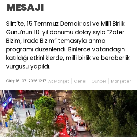
MESAJI
Siirt’te, 15 Temmuz Demokrasi ve Millî Birlik
Günü’nün 10. yıl dönümü dolayısıyla “Zafer
Bizim, İrade Bizim” temasıyla anma
programı düzenlendi. Binlerce vatandaşın
katıldığı etkinliklerde, millî birlik ve beraberlik
vurgusu yapıldı.
Giriş: 16-07-2026 12:17
Alt Manşet
Genel
Güncel
Manşetler