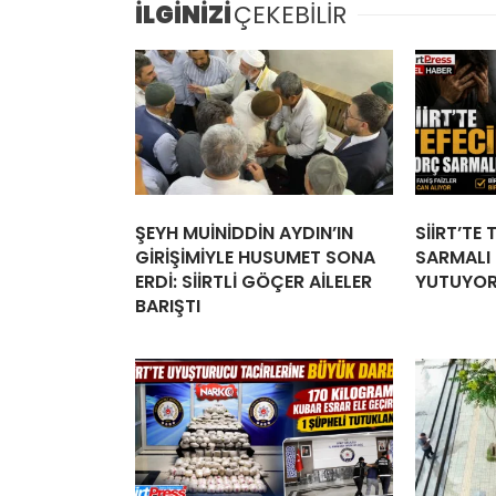
İLGİNİZİ
ÇEKEBİLİR
ŞEYH MUİNİDDİN AYDIN’IN
SİİRT’TE
GİRİŞİMİYLE HUSUMET SONA
SARMALI İ
ERDİ: SİİRTLİ GÖÇER AİLELER
YUTUYO
BARIŞTI