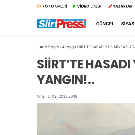
FOTO
GALERİ
VİDEO
GALERİ
YAZARLAR
GÜNCEL
SIYAS
Ana Sayfa
›
Asayiş
›
SİİRT’TE HASADI YAPILMIŞ TARLAD
SİİRT’TE HASADI
YANGIN!..
Giriş: 12-09-2023 20:18