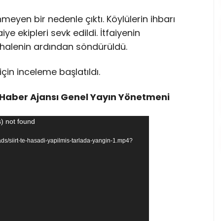
eyen bir nedenle çıktı. Köylülerin ihbarı
iye ekipleri sevk edildi. İtfaiyenin
ahalenin ardından söndürüldü.
için inceleme başlatıldı.
Haber Ajansı Genel Yayın Yönetmeni
) not found
ads/siirt-te-hasadi-yapilmis-tarlada-yangin-1.mp4?