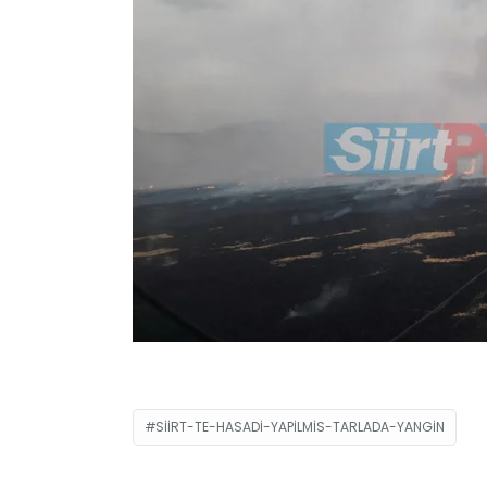
SIIRT-TE-HASADI-YAPILMIS-TARLADA-YANGIN