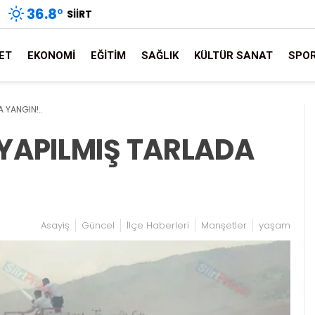
36.8
°
SIIRT
ET
EKONOMI
EĞITIM
SAĞLIK
KÜLTÜR SANAT
SPO
A YANGIN!..
 YAPILMIŞ TARLADA
Asayiş
Güncel
İlçe Haberleri
Manşetler
yaşam