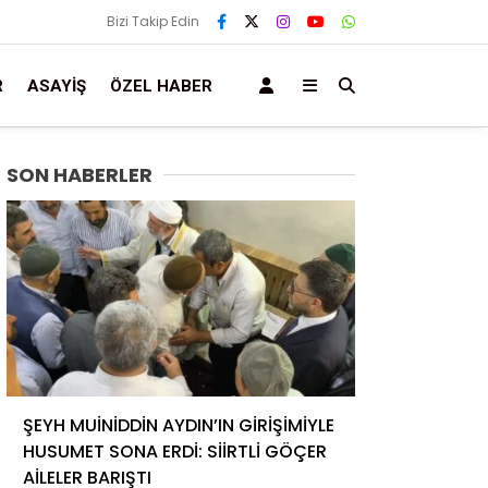
Bizi Takip Edin
R
ASAYIŞ
ÖZEL HABER
SON HABERLER
ŞEYH MUİNİDDİN AYDIN’IN GİRİŞİMİYLE
HUSUMET SONA ERDİ: SİİRTLİ GÖÇER
AİLELER BARIŞTI