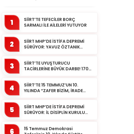
SİİRT’TE TEFECİLER BORÇ
1
SARMALI İLE AİLELERİ YUTUYOR
SİİRT MHP’DE İSTİFA DEPREMİ
2
SÜRÜYOR: YAVUZ ÖZTANIK
GÖREVLERİNDEN AYRILDI
SİİRT’TE UYUŞTURUCU
3
TACİRLERİNE BÜYÜK DARBE! 170
KİLOGRAM KUBAR ESRAR ELE
GEÇİRİLDİ 1 ŞÜPHELİ
SİİRT’TE 15 TEMMUZ’UN 10.
TUTUKLAND...
4
YILINDA “ZAFER BİZİM, İRADE
BİZİM” MESAJI
SİİRT MHP’DE İSTİFA DEPREMİ
5
SÜRÜYOR: İL DİSİPLİN KURULU
BAŞKANI HALİL SARCAN
GÖREVİNDEN AYRILDI
15 Temmuz Demokrasi
6