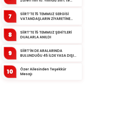
Zaferi’nin 10. Yılında Siirt’te
Selalar Okundu
SİİRT’TE 15 TEMMUZ SERGİSİ
7
VATANDAŞLARIN ZİYARETİNE
AÇILDI
SİİRT’TE 15 TEMMUZ ŞEHİTLERİ
8
DUALARLA ANILDI
SİİRT’İN DE ARALARINDA
9
BULUNDUĞU 45 İLDE YASA DIŞI
BAHİS OPERASYONU: 190
GÖZALTI
Özer Ailesinden Teşekkür
10
Mesajı