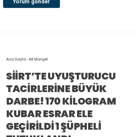
Ana Sayfa
›
Alt Manşet
SİİRT’TE UYUŞTURUCU
TACİRLERİNE BÜYÜK
DARBE! 170 KİLOGRAM
KUBAR ESRAR ELE
GEÇİRİLDİ 1 ŞÜPHELİ