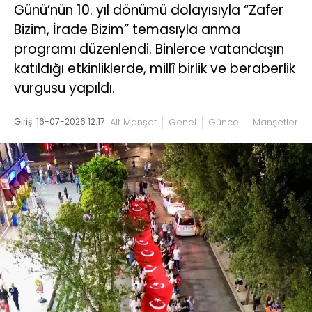
Günü’nün 10. yıl dönümü dolayısıyla “Zafer
Bizim, İrade Bizim” temasıyla anma
programı düzenlendi. Binlerce vatandaşın
katıldığı etkinliklerde, millî birlik ve beraberlik
vurgusu yapıldı.
Giriş: 16-07-2026 12:17
Alt Manşet
Genel
Güncel
Manşetler