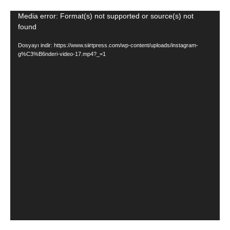
Video
Media error: Format(s) not supported or source(s) not
found
oynatıcı
Dosyayı indir: https://www.siirtpress.com/wp-content/uploads/instagram-
g%C3%B6nderi-video-17.mp4?_=1