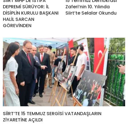
SİİRT MHP’DE İSTİFA
15 Temmuz Demokrasi
DEPREMİ SÜRÜYOR: İL
Zaferi’nin 10. Yılında
DİSİPLİN KURULU BAŞKANI
Siirt’te Selalar Okundu
HALİL SARCAN
GÖREVİNDEN
SİİRT’TE 15 TEMMUZ SERGİSİ VATANDAŞLARIN
ZİYARETİNE AÇILDI