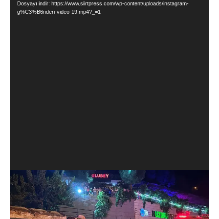
Dosyayı indir: https://www.siirtpress.com/wp-content/uploads/instagram-
g%C3%B6nderi-video-19.mp4?_=1