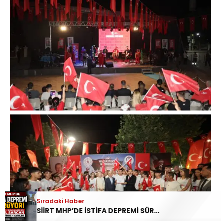
Sıradaki Haber
SİİRT MHP’DE İSTİFA DEPREMİ SÜRÜYOR: İL DİSİPLİN KURULU BAŞKANI HALİL SARCAN GÖREVİNDEN AYRILDI