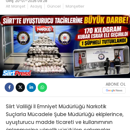
Giriş: 20-07-2026 09:28
Alt Manşet
Asayiş
Güncel
Manşetler
ABONE OL
Siirt Valiliği İl Emniyet Müdürlüğü Narkotik
Suçlarla Mücadele Şube Müdürlüğü ekiplerince,
uyuşturucu madde ticareti ve kullanımının