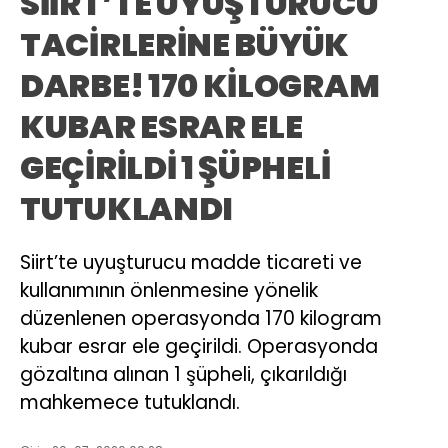
SİİRT’TE UYUŞTURUCU
TACİRLERİNE BÜYÜK
DARBE! 170 KİLOGRAM
KUBAR ESRAR ELE
GEÇİRİLDİ 1 ŞÜPHELİ
TUTUKLANDI
Siirt’te uyuşturucu madde ticareti ve
kullanımının önlenmesine yönelik
düzenlenen operasyonda 170 kilogram
kubar esrar ele geçirildi. Operasyonda
gözaltına alınan 1 şüpheli, çıkarıldığı
mahkemece tutuklandı.