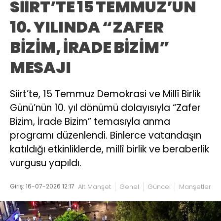
SİİRT’TE 15 TEMMUZ’UN
10. YILINDA “ZAFER
BİZİM, İRADE BİZİM”
MESAJI
Siirt’te, 15 Temmuz Demokrasi ve Millî Birlik
Günü’nün 10. yıl dönümü dolayısıyla “Zafer
Bizim, İrade Bizim” temasıyla anma
programı düzenlendi. Binlerce vatandaşın
katıldığı etkinliklerde, millî birlik ve beraberlik
vurgusu yapıldı.
Giriş: 16-07-2026 12:17
Alt Manşet
Genel
Güncel
Manşetler