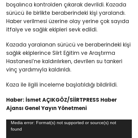
boşalınca kontrolden çıkarak devrildi. Kazada
sürücü ile birlikte beraberindeki kişi yaralandı.
Haber verilmesi üzerine olay yerine çok sayıda
itfaiye ve sağlık ekipleri sevk edildi.
Kazada yaralanan sürücü ve beraberindeki kişi
sağlık ekiplerince Siirt Eğitim ve Araştırma
Hastanesi’ne kaldırılırken, devrilen su tankeri
vinç yardımıyla kaldırıldı.
Kaza ile ilgili inceleme başlatıldığı bildirildi.
Haber: İsmet AÇIKGÖZ/SİİRTPRESS Haber
Ajansı Genel Yayın Yönetmeni
Video
Media error: Format(s) not supported or source(s) not
found
oynatıcı