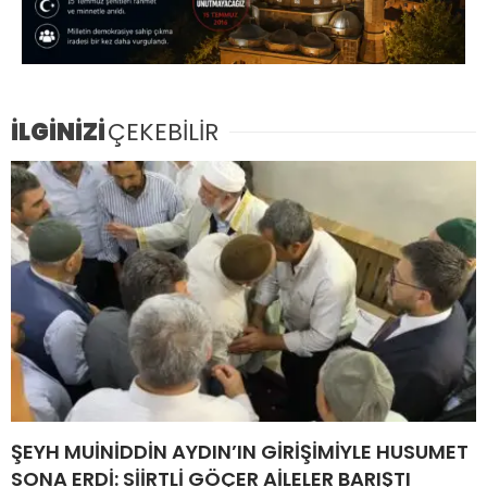
İLGİNİZİ
ÇEKEBİLİR
ŞEYH MUİNİDDİN AYDIN’IN GİRİŞİMİYLE HUSUMET
SONA ERDİ: SİİRTLİ GÖÇER AİLELER BARIŞTI