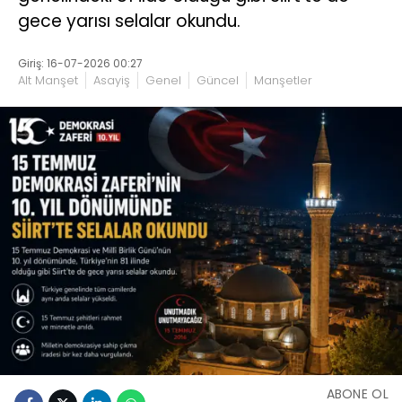
gece yarısı selalar okundu.
Giriş: 16-07-2026 00:27
Alt Manşet
Asayiş
Genel
Güncel
Manşetler
ABONE OL