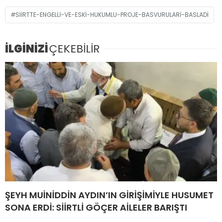
SIIRTTE-ENGELLI-VE-ESKI-HUKUMLU-PROJE-BASVURULARI-BASLADI
İLGİNİZİ
ÇEKEBİLİR
ŞEYH MUİNİDDİN AYDIN’IN GİRİŞİMİYLE HUSUMET
SONA ERDİ: SİİRTLİ GÖÇER AİLELER BARIŞTI