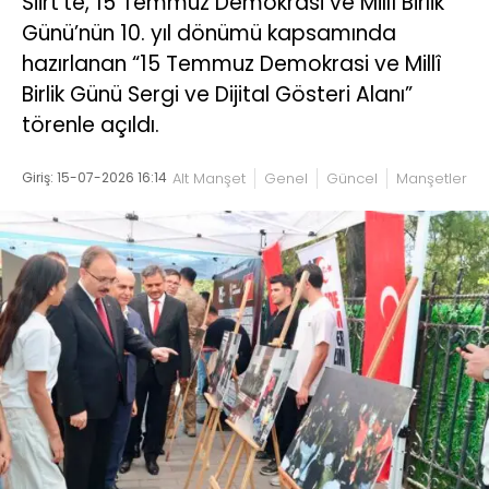
Siirt’te, 15 Temmuz Demokrasi ve Millî Birlik
Günü’nün 10. yıl dönümü kapsamında
hazırlanan “15 Temmuz Demokrasi ve Millî
Birlik Günü Sergi ve Dijital Gösteri Alanı”
törenle açıldı.
Giriş: 15-07-2026 16:14
Alt Manşet
Genel
Güncel
Manşetler