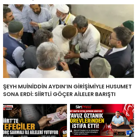
ŞEYH MUİNİDDİN AYDIN’IN GİRİŞİMİYLE HUSUMET
SONA ERDİ: SİİRTLİ GÖÇER AİLELER BARIŞTI