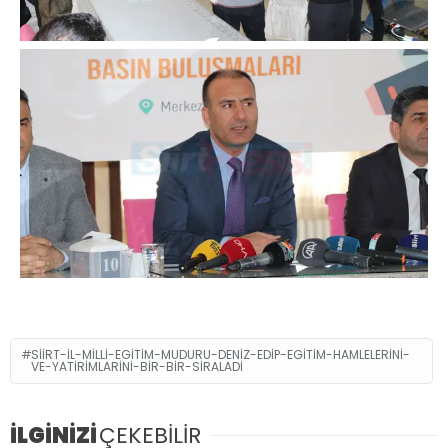
SIIRT-IL-MILLI-EGITIM-MUDURU-DENIZ-EDIP-EGITIM-HAMLELERINI-
VE-YATIRIMLARINI-BIR-BIR-SIRALADI
İLGİNİZİ
ÇEKEBİLİR