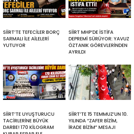
SİİRT’TE TEFECİLER BORÇ
SİİRT MHP’DE İSTİFA
SARMALI İLE AİLELERİ
DEPREMİ SÜRÜYOR: YAVUZ
YUTUYOR
ÖZTANIK GÖREVLERİNDEN
AYRILDI
SİİRT’TE UYUŞTURUCU
SİİRT’TE 15 TEMMUZ’UN 10.
TACİRLERİNE BÜYÜK
YILINDA “ZAFER BİZİM,
DARBE! 170 KİLOGRAM
İRADE BİZİM” MESAJI
KUBAR ESRAR ELE